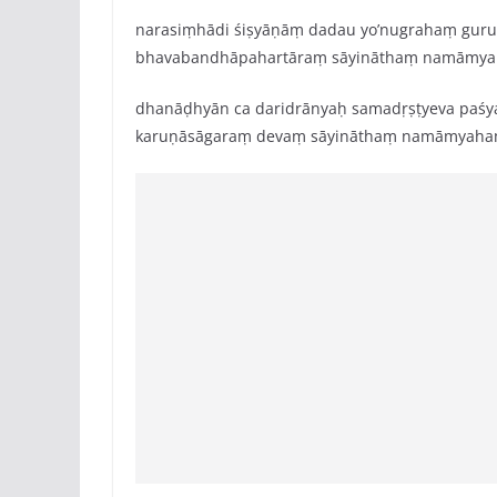
narasiṃhādi śiṣyāṇāṃ dadau yo’nugrahaṃ gur
bhavabandhāpahartāraṃ sāyināthaṃ namāmya
dhanāḍhyān ca daridrānyaḥ samadṛṣṭyeva paśya
karuṇāsāgaraṃ devaṃ sāyināthaṃ namāmyaha