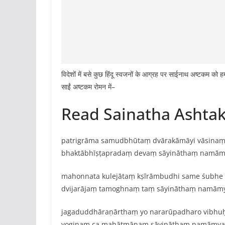
विदेशों में बसे कुछ हिंदू स्वजनों के आग्रह पर साईनाथ अष्टकम को हम र
साईं अष्टकम रोमन में–
Read Sainatha Ashta
patrigrāma samudbhūtaṃ dvārakāmāyi vāsina
bhaktābhīṣṭapradaṃ devaṃ sāyināthaṃ namām
mahonnata kulejātaṃ kṣīrāmbudhi same śubhe
dvijarājaṃ tamoghnaṃ taṃ sāyināthaṃ namām
jagaduddhāraṇārthaṃ yo nararūpadharo vibhu
yoginaṃ ca mahātmānaṃ sāyināthaṃ namāmya