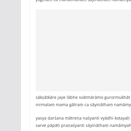
sākṣātkāre jaye lābhe svātmārāmo gurormukhāt
nirmalaṃ mama gātraṃ ca sāyināthaṃ namāmy
yasya darśana mātreṇa naśyanti vyādhi koṭayaḥ
sarve pāpāḥ praṇaśyanti sāyināthaṃ namāmya