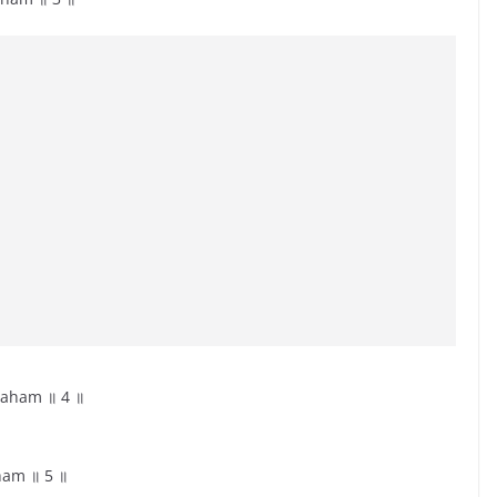
aham ॥ 4 ॥
ham ॥ 5 ॥