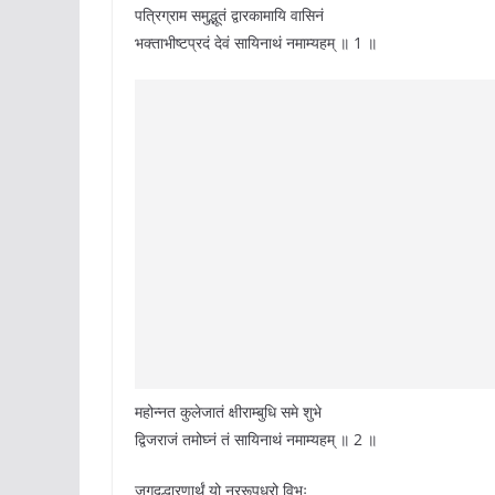
पत्रिग्राम समुद्भूतं द्वारकामायि वासिनं
भक्ताभीष्टप्रदं देवं सायिनाथं नमाम्यहम् ॥ 1 ॥
महोन्नत कुलेजातं क्षीराम्बुधि समे शुभे
द्विजराजं तमोघ्नं तं सायिनाथं नमाम्यहम् ॥ 2 ॥
जगदुद्धारणार्थं यो नररूपधरो विभुः