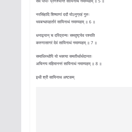
सर्वे पापाः प्रणश्यन्ति सायिनाथं नमाम्यहम् ॥ 5 ॥
नरसिंहादि शिष्याणां ददौ योऽनुग्रहं गुरुः
भवबन्धापहर्तारं सायिनाथं नमाम्यहम् ॥ 6 ॥
धनाढ्यान् च दरिद्रान्यः समदृष्ट्येव पश्यति
करुणासागरं देवं सायिनाथं नमाम्यहम् ॥ 7 ॥
समाधिस्थोपि यो भक्त्या समतीर्थार्थदानतः
अचिन्त्य महिमानन्तं सायिनाथं नमाम्यहम् ॥ 8 ॥
इथी श्री सायिनाथ अष्टकम्