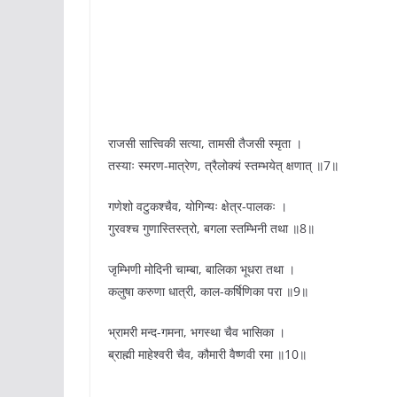
राजसी सात्त्विकी सत्या, तामसी तैजसी स्मृता ।
तस्याः स्मरण-मात्रेण, त्रैलोक्यं स्तम्भयेत् क्षणात् ॥7॥
गणेशो वटुकश्चैव, योगिन्यः क्षेत्र-पालकः ।
गुरवश्च गुणास्तिस्त्रो, बगला स्तम्भिनी तथा ॥8॥
जृम्भिणी मोदिनी चाम्बा, बालिका भूधरा तथा ।
कलुषा करुणा धात्री, काल-कर्षिणिका परा ॥9॥
भ्रामरी मन्द-गमना, भगस्था चैव भासिका ।
ब्राह्मी माहेश्वरी चैव, कौमारी वैष्णवी रमा ॥10॥