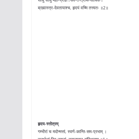
ब्रह्मास्त्र-देवतायाश्च, हृदयं वच्मि तत्त्वतः ॥2॥
हृदय-स्तोत्रम्
गम्भीरां च मदोन्मत्तां, स्वर्ण-कान्ति-सम-प्रभाम् ।