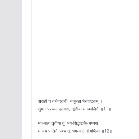
वाराही च तथेन्द्राणी, चामुण्डा भैरवाष्टकम् ।
सुभगा प्रथमा प्रोक्ता, द्वितीया भग-मालिनी ॥11॥
भग-वाहा तृतीया तु, भग-सिद्धाऽब्धि-मध्यगा ।
भगस्य पातिनी पश्चात्, भग-मालिनी षष्ठिका ॥12॥