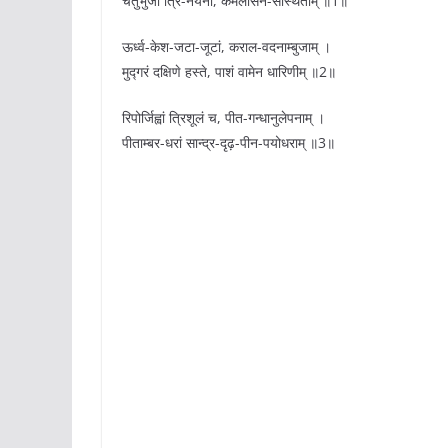
चतुर्भुजां त्रि-नयनां, कमलासन-संस्थिताम् ॥1॥
ऊर्ध्व-केश-जटा-जूटां, कराल-वदनाम्बुजाम् ।
मुद्गरं दक्षिणे हस्ते, पाशं वामेन धारिणीम् ॥2॥
रिपोर्जिह्वां त्रिशूलं च, पीत-गन्धानुलेपनाम् ।
पीताम्बर-धरां सान्द्र-दृढ़-पीन-पयोधराम् ॥3॥