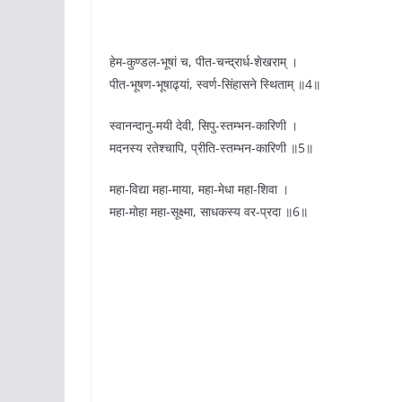
हेम-कुण्डल-भूषां च, पीत-चन्द्रार्ध-शेखराम् ।
पीत-भूषण-भूषाढ्यां, स्वर्ण-सिंहासने स्थिताम् ॥4॥
स्वानन्दानु-मयी देवी, सिपु-स्तम्भन-कारिणी ।
मदनस्य रतेश्चापि, प्रीति-स्तम्भन-कारिणी ॥5॥
महा-विद्या महा-माया, महा-मेधा महा-शिवा ।
महा-मोहा महा-सूक्ष्मा, साधकस्य वर-प्रदा ॥6॥