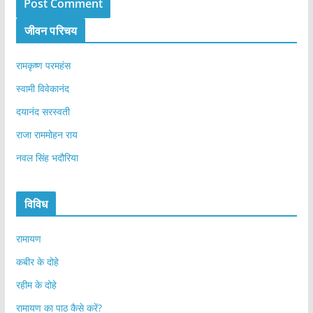
जीवन परिचय
रामकृष्ण परमहंस
स्वामी विवेकानंद
दयानंद सरस्वती
राजा राममोहन राय
नवल सिंह भदौरिया
विविध
रामायण
कबीर के दोहे
रहीम के दोहे
रामायण का पाठ कैसे करें?