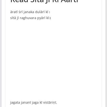
āratī śrī janaka dulārī kī।
sītā jī raghuvara pyārī kī॥
jagata jananī jaga kī vistāriṇī,