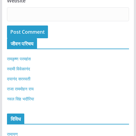
Website
जीवन परिचय
रामकृष्ण परमहंस
स्वामी विवेकानंद
दयानंद सरस्वती
राजा राममोहन राय
नवल सिंह भदौरिया
विविध
रामायण