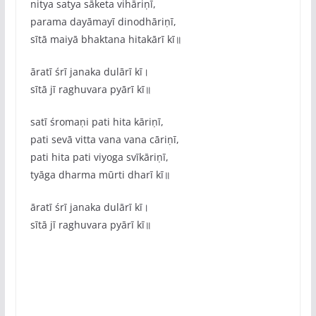
nitya satya sāketa vihāriṇī,
parama dayāmayī dinodhāriṇī,
sītā maiyā bhaktana hitakārī kī॥
āratī śrī janaka dulārī kī।
sītā jī raghuvara pyārī kī॥
satī śromaṇi pati hita kāriṇī,
pati sevā vitta vana vana cāriṇī,
pati hita pati viyoga svīkāriṇī,
tyāga dharma mūrti dharī kī॥
āratī śrī janaka dulārī kī।
sītā jī raghuvara pyārī kī॥