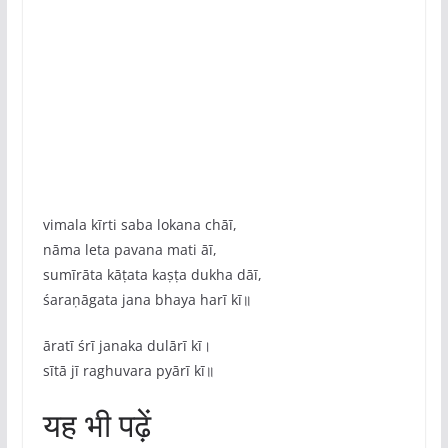
vimala kīrti saba lokana chāī,
nāma leta pavana mati āī,
sumīrāta kāṭata kaṣṭa dukha dāī,
śaraṇāgata jana bhaya harī kī॥
āratī śrī janaka dulārī kī।
sītā jī raghuvara pyārī kī॥
यह भी पढ़ें