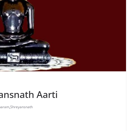
yansnath Aarti
Dharam
,
Shreyansnath