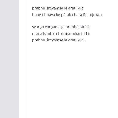
prabhu śreyāṃsa kī ārati kīje,
bhava-bhava ke pātaka hara līje ॥ṭeka.॥
svarṇa varṇamaya prabhā nirālī,
mūrti tumhārī hai manahārī ॥1॥
prabhu śreyāṃsa kī ārati kīje…