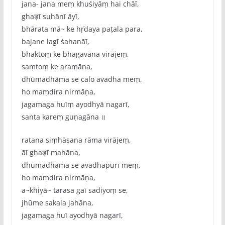
jana- jana meṃ khuśiyāṃ hai chāī,
ghaड़ī suhānī āyī,
bhārata mā~ ke hṝdaya paṭala para,
bajane lagī śahanāī,
bhaktoṃ ke bhagavāna virājeṃ,
saṃtoṃ ke aramāna,
dhūmadhāma se calo avadha meṃ,
ho maṃdira nirmāṇa,
jagamaga huīṃ ayodhyā nagarī,
santa kareṃ guṇagāna ॥
ratana siṃhāsana rāma virājeṃ,
āī ghaड़ī mahāna,
dhūmadhāma se avadhapurī meṃ,
ho maṃdira nirmāṇa,
a~khiyā~ tarasa gaī sadiyoṃ se,
jhūme sakala jahāna,
jagamaga huī ayodhyā nagarī,