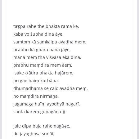
taड़pa rahe the bhakta rāma ke,
kaba vo śubha dina āye,
saṃtoṃ kā saṃkalpa avadha meṃ,
prabhu kā ghara bana jāye,
mana meṃ thā viśvāsa eka dina,
prabhu maṃdira meṃ āeṃ,
isake ख़ātira bhakta hajāroṃ,
ho gae haiṃ kurbāna,
dhūmadhāma se calo avadha meṃ,
ho maṃdira nirmāṇa,
jagamaga huīṃ ayodhyā nagarī,
santa kareṃ guṇagāna ॥
jale dīpa baja rahe nagāड़e,
de jayaghoṣa sunāī,