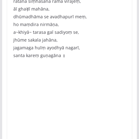
ratana siṃhāsana rāma virājeṃ,
āī ghaड़ī mahāna,
dhūmadhāma se avadhapurī meṃ,
ho maṃdira nirmāṇa,
a~khiyā~ tarasa gaī sadiyoṃ se,
jhūme sakala jahāna,
jagamaga huīṃ ayodhyā nagarī,
santa kareṃ guṇagāna ॥