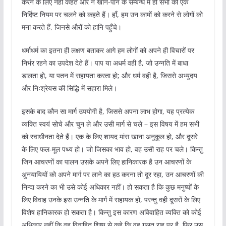
करने के लिए नहीं कहते और न खान-पान के सम्बन्ध में ही सभी को एक
निर्दिष्ट नियम पर चलने को कहते हैं। हाँ, हम उन कामों को करने से लोगों को
मना करते हैं, जिनसे औरों को हानि पहुँचे।
धर्माधर्म का इतना ही लक्षण बताकर आगे हम लोगों को अपने ही विचारों पर
निर्भर रहने का उपदेश देते हैं। पाप या अधर्म वही है, जो उन्नति में बाधा
डालता हो, या पतन में सहायता करता हो; और धर्म वही है, जिससे अभ्युदय
और निःश्रेयस की सिद्धि में सहारा मिले।
इसके बाद कौन सा मार्ग उपयोगी है, जिससे अपना लाभ होगा, यह प्रत्येक
व्यक्ति स्वयं सोचे और चुन ले और उसी मार्ग से चले – इस विषय में हम सभी
को स्वाधीनता देते हैं। एक के लिए शायद मांस खाना अनुकूल हो, और दूसरे
के लिए फल-मूल पथ्य हो। जो जिसका भाव हो, वह उसी राह पर चले। किन्तु
जिन आचरणों का पालन उसके अपने लिए हानिकारक है उन आचरणों के
अुनयायियों को अपने मार्ग पर लाने का हठ करना तो दूर रहा, उन आचरणों की
निन्दा करने का भी उसे कोई अधिकार नहीं। हो सकता है कि कुछ मनुष्यों के
लिए विवाह उनके इस उन्नति के मार्ग में सहायक हो, परन्तु वही दूसरों के लिए
विशेष हानिकारक हो सकता है। किन्तु इस कारण अविवाहित व्यक्ति को कोई
अधिकार नहीं कि वह विवाहित शिष्य से कहे कि वह गलत राह पर है, फिर उस