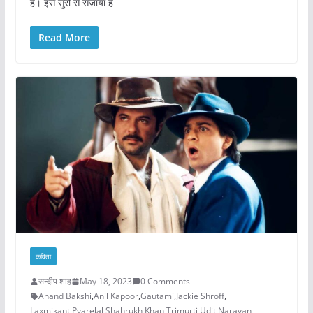
है। इसे सुरों से सजाया है
Read More
कविता
सन्दीप शाह
May 18, 2023
0 Comments
Anand Bakshi
,
Anil Kapoor
,
Gautami
,
Jackie Shroff
,
Laxmikant Pyarelal
,
Shahrukh Khan
,
Trimurti
,
Udit Narayan
,