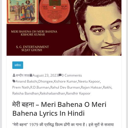
कविता
सन्दीप शाह
August 23, 2023
0 Comments
Anand Bakshi
,
Dhongee
,
Kishore Kumar
,
Neetu Kapoor
,
Prem Nath
,
R.D.Burman
,
Rahul Dev Burman
,
Rajan Haksar
,
Rakhi
,
Raksha Bandhan
,
Rakshabandhan
,
Randhir Kapoor
मेरी बहना – Meri Bahena O Meri
Bahena Lyrics In Hindi
“मेरी बहना” 1979 की प्रसिद्ध फ़िल्म ढोंगी का गाना है। इसे सुरों से सजाया