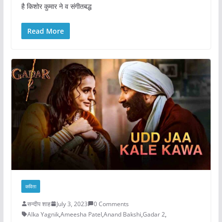
है किशोर कुमार ने व संगीतबद्ध
Read More
कविता
सन्दीप शाह
July 3, 2023
0 Comments
Alka Yagnik
,
Ameesha Patel
,
Anand Bakshi
,
Gadar 2
,