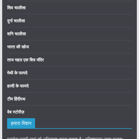
शिव चालीसा
दुर्गा चालीसा
शनि चालीसा
भारत की खोज
ताज महल एक शिव मंदिर
मेथी के फायदे
हल्दी के फायदे
टीम हिंदीपथ
वेब स्टोरीज़
हमारा मिशन
प्रत्येक प्राणी स्वयं को अभिव्यक्त करना चाहता है। परिदृश्यमान जगत वस्तुत: