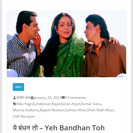
कविता
सन्दीप शाह
January 24, 2023
0 Comments
Alka Yagnik
,
Indeevar
,
Kajol
,
Karan Arjun
,
Kumar Sanu
,
Mamta Kulkarni
,
Rajesh Roshan
,
Salman Khan
,
Shah Rukh Khan
,
Udit Narayan
ये बंधन तो – Yeh Bandhan Toh