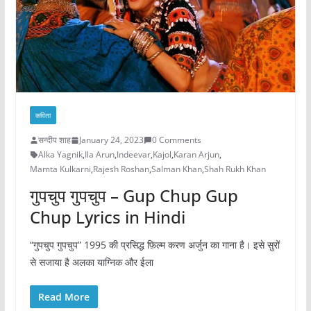
कविता
सन्दीप शाह
January 24, 2023
0 Comments
Alka Yagnik
,
Ila Arun
,
Indeevar
,
Kajol
,
Karan Arjun
,
Mamta Kulkarni
,
Rajesh Roshan
,
Salman Khan
,
Shah Rukh Khan
गुपचुप गुपचुप – Gup Chup Gup
Chup Lyrics in Hindi
“गुपचुप गुपचुप” 1995 की प्रसिद्ध फ़िल्म करण अर्जुन का गाना है। इसे सुरों
से सजाया है अलका याग्निक और ईला
Read More