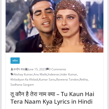
कविता
सन्दीप शाह
June 15, 2023
0 Comments
Akshay Kumar
,
Anu Malik
,
Indeevar
,
Inder Kumar
,
Khiladiyon Ka Khiladi
,
Kumar Sanu
,
Raveena Tandon
,
Rekha
,
Sadhana Sargam
तू कौन है तेरा नाम क्या – Tu Kaun Hai
Tera Naam Kya Lyrics in Hindi