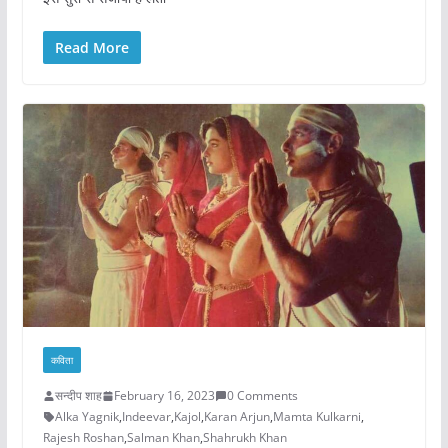
Read More
कविता
सन्दीप शाह
February 16, 2023
0 Comments
Alka Yagnik
,
Indeevar
,
Kajol
,
Karan Arjun
,
Mamta Kulkarni
,
Rajesh Roshan
,
Salman Khan
,
Shahrukh Khan