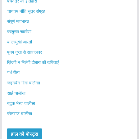
पंचतंत्र का इतिहास
चाणक्य नीति सूत्र संग्रह
संपूर्ण महाभारत
परशुराम चालीसा
बगलामुखी आरती
पूनम गुप्ता से साक्षात्कार
ज़िंदगी न मिलेगी दोबारा की कविताएँ
गर्भ गीता
जहारवीर गोगा चालीसा
साईं चालीसा
बटुक भैरव चालीसा
प्रेतराज चालीसा
हाल की पोस्ट्स