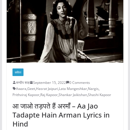
कविता
सन्दीप शाह
September 15, 2022
0 Comments
Awara
,
Geet
,
Hasrat Jaipuri
,
Lata Mangeshkar
,
Nargis
,
Prithviraj Kapoor
,
Raj Kapoor
,
Shankar Jaikishan
,
Shashi Kapoor
आ जाओ तड़पते हैं अरमाँ – Aa Jao
Tadapte Hain Arman Lyrics in
Hind