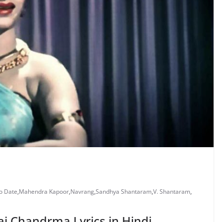
o Date
,
Mahendra Kapoor
,
Navrang
,
Sandhya Shantaram
,
V. Shantaram
,
 Hai Chandrma Lyrics in Hindi