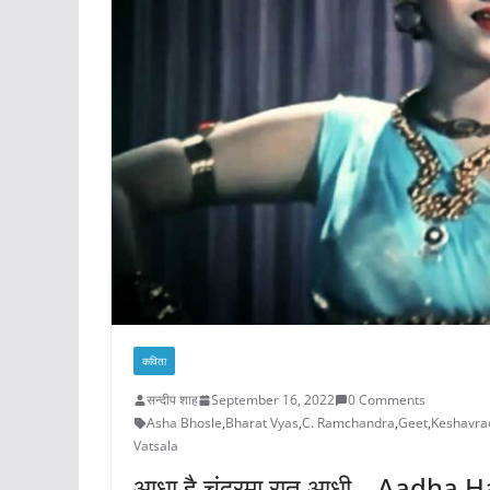
कविता
सन्दीप शाह
September 16, 2022
0 Comments
Asha Bhosle
,
Bharat Vyas
,
C. Ramchandra
,
Geet
,
Keshavra
Vatsala
आधा है चंद्रमा रात आधी – Aadha