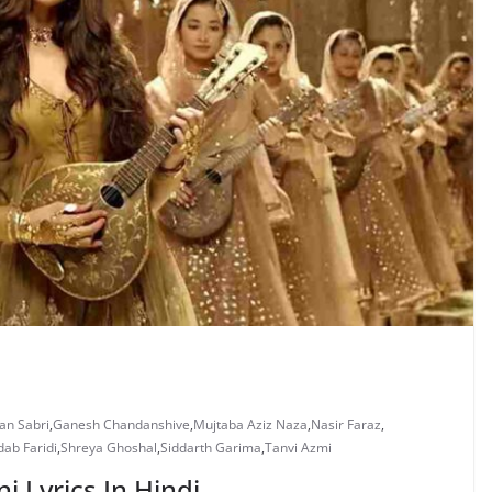
an Sabri
,
Ganesh Chandanshive
,
Mujtaba Aziz Naza
,
Nasir Faraz
,
ab Faridi
,
Shreya Ghoshal
,
Siddarth Garima
,
Tanvi Azmi
ni Lyrics In Hindi