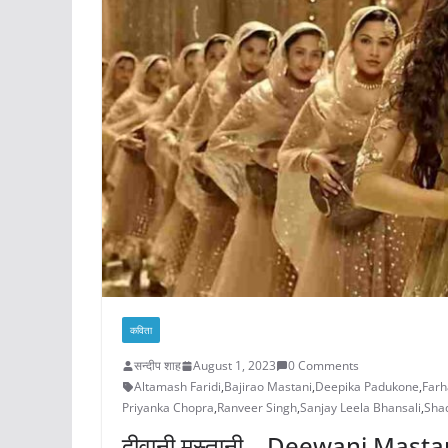
कविता
सन्दीप शाह
August 1, 2023
0 Comments
Altamash Faridi
,
Bajirao Mastani
,
Deepika Padukone
,
Farh
Priyanka Chopra
,
Ranveer Singh
,
Sanjay Leela Bhansali
,
Shad
दीवानी मस्तानी – Deewani Masta