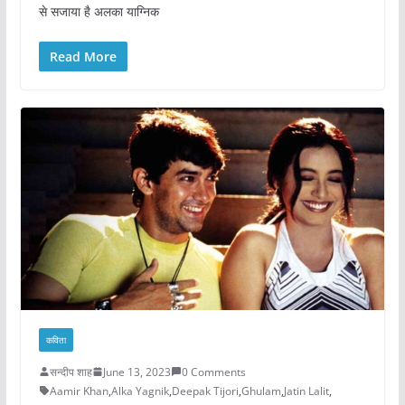
से सजाया है अलका याग्निक
Read More
कविता
सन्दीप शाह
June 13, 2023
0 Comments
Aamir Khan
,
Alka Yagnik
,
Deepak Tijori
,
Ghulam
,
Jatin Lalit
,