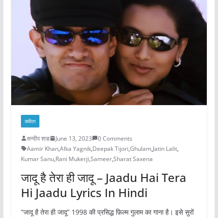
कविता
सन्दीप शाह
June 13, 2023
0 Comments
Aamir Khan
,
Alka Yagnik
,
Deepak Tijori
,
Ghulam
,
Jatin Lalit
,
Kumar Sanu
,
Rani Mukerji
,
Sameer
,
Sharat Saxena
जादू है तेरा ही जादू – Jaadu Hai Tera
Hi Jaadu Lyrics In Hindi
“जादू है तेरा ही जादू” 1998 की प्रसिद्ध फ़िल्म गुलाम का गाना है। इसे सुरों