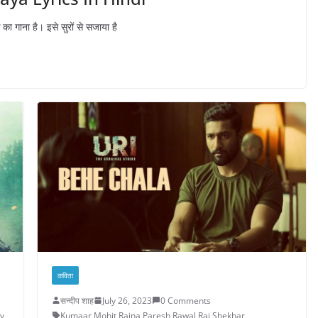
का गाना है। इसे सुरों से सजाया है
कविता
सन्दीप शाह
July 26, 2023
0 Comments
v
,
Kumaar
,
Mohit Raina
,
Paresh Rawal
,
Raj Shekhar
,