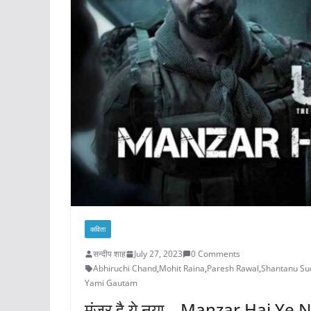
कविता
सन्दीप शाह
July 27, 2023
0 Comments
Abhiruchi Chand
,
Mohit Raina
,
Paresh Rawal
,
Shantanu S
Yami Gautam
मंज़र है ये नया – Manzar Hai Ye 