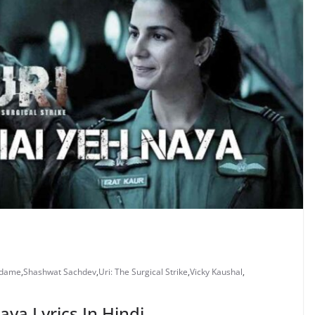
udame
,
Shashwat Sachdev
,
Uri: The Surgical Strike
,
Vicky Kaushal
,
Naya Lyrics In Hindi