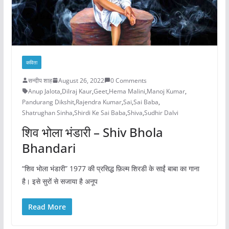
कविता
सन्दीप शाह
August 26, 2022
0 Comments
Anup Jalota
,
Dilraj Kaur
,
Geet
,
Hema Malini
,
Manoj Kumar
,
Pandurang Dikshit
,
Rajendra Kumar
,
Sai
,
Sai Baba
,
Shatrughan Sinha
,
Shirdi Ke Sai Baba
,
Shiva
,
Sudhir Dalvi
शिव भोला भंडारी – Shiv Bhola
Bhandari
“शिव भोला भंडारी” 1977 की प्रसिद्ध फ़िल्म शिरडी के साईं बाबा का गाना
है। इसे सुरों से सजाया है अनूप
Read More