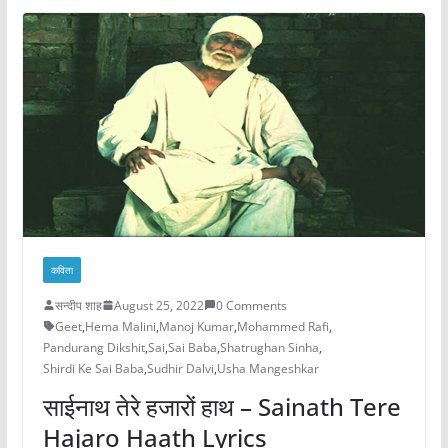
कविता
सन्दीप शाह
August 25, 2022
0 Comments
Geet
,
Hema Malini
,
Manoj Kumar
,
Mohammed Rafi
,
Pandurang Dikshit
,
Sai
,
Sai Baba
,
Shatrughan Sinha
,
Shirdi Ke Sai Baba
,
Sudhir Dalvi
,
Usha Mangeshkar
साईनाथ तेरे हजारों हाथ – Sainath Tere
Hajaro Haath Lyrics