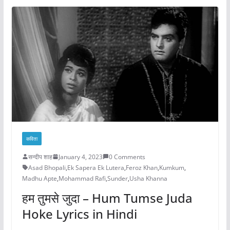
कविता
सन्दीप शाह
January 4, 2023
0 Comments
Asad Bhopali
,
Ek Sapera Ek Lutera
,
Feroz Khan
,
Kumkum
,
Madhu Apte
,
Mohammad Rafi
,
Sunder
,
Usha Khanna
हम तुमसे जुदा – Hum Tumse Juda
Hoke Lyrics in Hindi