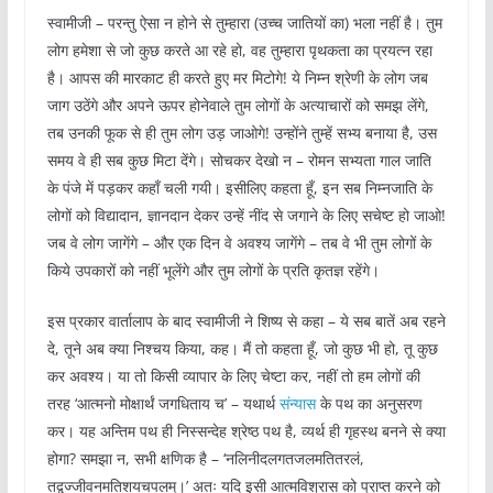
स्वामीजी – परन्तु ऐसा न होने से तुम्हारा (उच्च जातियों का) भला नहीं है। तुम
लोग हमेशा से जो कुछ करते आ रहे हो, वह तुम्हारा पृथकता का प्रयत्न रहा
है। आपस की मारकाट ही करते हुए मर मिटोगे! ये निम्न श्रेणी के लोग जब
जाग उठेंगे और अपने ऊपर होनेवाले तुम लोगों के अत्याचारों को समझ लेंगे,
तब उनकी फूक से ही तुम लोग उड़ जाओगे! उन्होंने तुम्हें सभ्य बनाया है, उस
समय वे ही सब कुछ मिटा देंगे। सोचकर देखो न – रोमन सभ्यता गाल जाति
के पंजे में पड़कर कहाँ चली गयी। इसीलिए कहता हूँ, इन सब निम्नजाति के
लोगों को विद्यादान, ज्ञानदान देकर उन्हें नींद से जगाने के लिए सचेष्ट हो जाओ!
जब वे लोग जागेंगे – और एक दिन वे अवश्य जागेंगे – तब वे भी तुम लोगों के
किये उपकारों को नहीं भूलेंगे और तुम लोगों के प्रति कृतज्ञ रहेंगे।
इस प्रकार वार्तालाप के बाद स्वामीजी ने शिष्य से कहा – ये सब बातें अब रहने
दे, तूने अब क्या निश्चय किया, कह। मैं तो कहता हूँ, जो कुछ भी हो, तू कुछ
कर अवश्य। या तो किसी व्यापार के लिए चेष्टा कर, नहीं तो हम लोगों की
तरह ‘आत्मनो मोक्षार्थं जगधिताय च’ – यथार्थ
संन्यास
के पथ का अनुसरण
कर। यह अन्तिम पथ ही निस्सन्देह श्रेष्ठ पथ है, व्यर्थ ही गृहस्थ बनने से क्या
होगा? समझा न, सभी क्षणिक है – ‘नलिनीदलगतजलमतितरलं,
तद्वज्जीवनमतिशयचपलम्।’ अतः यदि इसी आत्मविश्रास को प्राप्त करने को