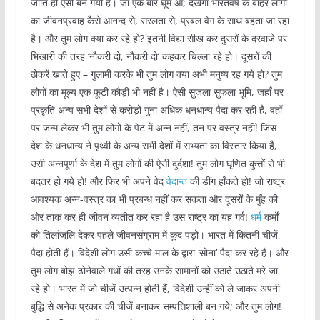
जाति ही ऐसी बन गयी है। जा एक बार घूम आ; देखेगा भारतवर्ष के बाहर लोगों
का जीवनप्रवाह कैसे आनन्द से, सरलता से, प्रबल वेग के साथ बहता जा रहा
है। और तुम लोग क्या कर रहे हो? इतनी विद्या सीख कर दुसरों के दरवाजे पर
भिखारी की तरह ‘नौकरी दो, नौकरी दो’ कहकर चिल्ला रहे हो। दूसरों की
ठोकरें खाते हुए – गुलामी करके भी तुम लोग क्या अभी मनुष्य रह गये हो? तुम
लोगों का मूल्य एक फूटी कौड़ी भी नहीं है। ऐसी सुजला सुफला भूमि, जहाँ पर
प्रकृति अन्य सभी देशों से करोड़ों गुना अधिक धनधान्य पैदा कर रही है, वहाँ
पर जन्म लेकर भी तुम लोगों के पेट में अन्न नहीं, तन पर वस्त्र नहीं! जिस
देश के धनधान्य ने पृथ्वी के अन्य सभी देशों में सभ्यता का विस्तार किया है,
उसी अन्नपूर्णा के देश में तुम लोगों की ऐसी दुर्दशा! तुम लोग घृणित कुत्तों से भी
बदतर हो गये हो! और फिर भी अपने वेद
वेदान्त
की डींग हाँकते हो! जो राष्ट्र
आवश्यक अन्न-वस्त्र का भी प्रबन्ध नहीं कर सकता और दूसरों के मुँह की
ओर ताक कर ही जीवन व्यतीत कर रहा है उस राष्ट्र का यह गर्व!
धर्म
कर्मों
को तिलांजलि देकर पहले जीवनसंग्राम में कूद पड़ो। भारत में कितनी चीजें
पैदा होती हैं। विदेशी लोग उसी कच्चे माल के द्वारा ‘सोना’ पैदा कर रहे हैं। और
तुम लोग बोझ ढोनेवाले गधों की तरह उनके सामानों को उठाते उठाते मरे जा
रहे हो। भारत में जो चीजें उत्पन्न होती हैं, विदेशी उन्हीं को ले जाकर अपनी
बुद्धि से अनेक प्रकार की चीजें बनाकर सम्पत्तिशाली बन गये; और तुम लोग!