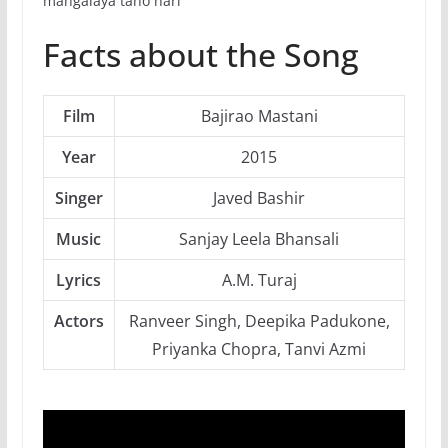
maṅgalāya tanō hari
Facts about the Song
Film
Bajirao Mastani
Year
2015
Singer
Javed Bashir
Music
Sanjay Leela Bhansali
Lyrics
A.M. Turaj
Actors
Ranveer Singh, Deepika Padukone,
Priyanka Chopra, Tanvi Azmi