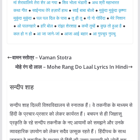
मां शेरावालिये तेरा शेर आ गया
●
शिव भोला भंडारी
●
अथ श्री महाभारत
कथा गीत
●
साईनाथ तेरे हज़ारों हाथ
●
साईं बाबा बोलो
●
मुकुंदा मुकुंदा कृष्णा
मुकुंदा मुकुंदा
●
पल पल दिल के पास
●
तू ही तू
●
गो गो गोविंदा
●
मेरे निशान
●
ओ पालनहारे
●
हरि बोल
●
रांझा शेरशाह
●
कभी तुम्हें
●
कुछ तो हुआ है
●
कल हो न हो
●
आ जा जाने-जां
●
आजा आई बहार
●
आ गुपचुप गुपचु
वामन स्तोत्र – Vaman Stotra
मोहे रंग दो लाल – Mohe Rang Do Laal Lyrics In Hindi
सन्दीप शाह
सन्दीप शाह दिल्ली विश्वविद्यालय से स्नातक हैं। वे तकनीक के माध्यम से
हिंदी के प्रचार-प्रसार को लेकर कार्यरत हैं। बचपन से ही जिज्ञासु
प्रकृति के रहे सन्दीप तकनीक के नए आयामों को समझने और उनके
व्यावहारिक उपयोग को लेकर सदैव उत्सुक रहते हैं। हिंदीपथ के साथ
जुड़कर वे तकनीक के माध्यम से हिंदी की उत्तम सामग्री को लोगों तक