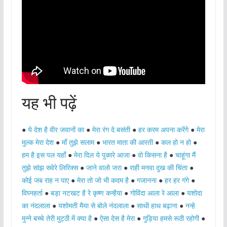
यह भी पढ़ें
●
ये देश है वीर जवानों का
●
मेरा रंग दे बसंती
●
हर करम अपना करेंगे
●
मेरा
मुल्क मेरा देश
●
माँ तुझे सलाम
●
भारत माता की आरती
●
कल हो न हो
●
हम है इस पल यहाँ
●
मेरा दिल ये पुकारे आजा
●
वो किसना है
●
चाहूंगा मैं
तुझे सांझ सवेरे लिरिक्स
●
जाने वालो जरा
●
राही मनवा दुख की चिंता
●
कोई जब राह न पाए
●
मेरा तो जो भी कदम है
●
गजानना
●
हर हर गंगे
●
विघ्नहर्ता
●
बड़ा नटखट है रे कृष्ण कन्हैया
●
गोविंदा आला रे आला
●
यशोदा
का नंदलाला
●
यशोमती मैया से बोले नंदलाला
●
साथी हाथ बढ़ाना
●
नन्हे
मुन्ने बच्चे तेरी मुट्ठी में क्या है
●
ऐसा देस है मेरा
●
गुड़िया हमसे रूठी रहोगी
●