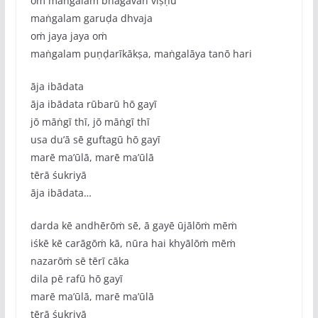
oṁ maṅgalam bhagavān viṣṇu
maṅgalam garuḍa dhvaja
oṁ jaya jaya oṁ
maṅgalam puṇḍarīkākṣa, maṅgalāya tanō hari
āja ibādata
āja ibādata rūbarū hō gayī
jō māṅgī thī, jō māṅgī thī
usa du’ā sē guftagū hō gayī
marē ma’ūlā, marē ma’ūlā
tērā śukriyā
āja ibādata…
darda kē andhērōṁ sē, ā gayē ūjālōṁ mēṁ
iśkē kē carāgōṁ kā, nūra hai khyālōṁ mēṁ
nazarōṁ sē tērī cāka
dila pē rafū hō gayī
marē ma’ūlā, marē ma’ūlā
tērā śukriyā