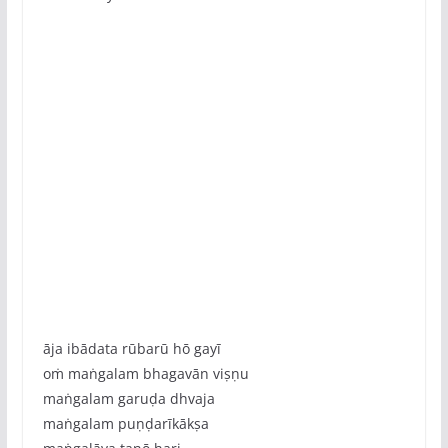
āja ibādata rūbarū hō gayī
oṁ maṅgalam bhagavān viṣṇu
maṅgalam garuḍa dhvaja
maṅgalam puṇḍarīkākṣa