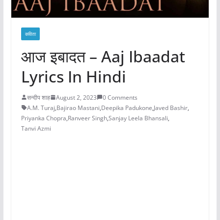
कविता
आज इबादत – Aaj Ibaadat
Lyrics In Hindi
सन्दीप शाह
August 2, 2023
0 Comments
A.M. Turaj
,
Bajirao Mastani
,
Deepika Padukone
,
Javed Bashir
,
Priyanka Chopra
,
Ranveer Singh
,
Sanjay Leela Bhansali
,
Tanvi Azmi