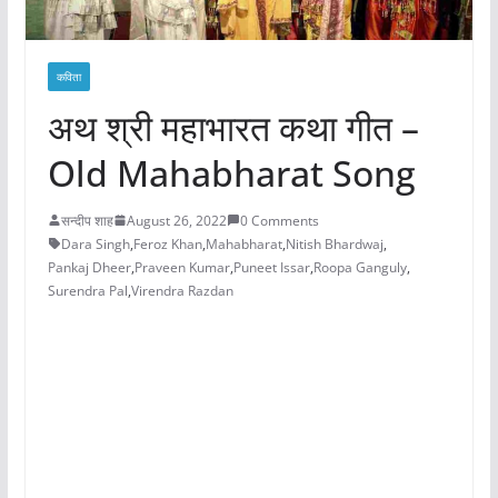
कविता
अथ श्री महाभारत कथा गीत –
Old Mahabharat Song
सन्दीप शाह
August 26, 2022
0 Comments
Dara Singh
,
Feroz Khan
,
Mahabharat
,
Nitish Bhardwaj
,
Pankaj Dheer
,
Praveen Kumar
,
Puneet Issar
,
Roopa Ganguly
,
Surendra Pal
,
Virendra Razdan