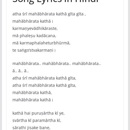
atha śrī mahābhārata kathā gīta gīta ,
mahābhārata kathā।
karmaṇyevādhikāraste,
mā phaleṣu kadācana,
mā karmaphalaheturbhūrmā,
te saṅgo’stvakarmaṇi।
mahābhārata.. mahābhārata.. mahābhārata..
ā.. ā.. ā..
atha śrī mahābhārata kathā gīta,
atha śrī mahābhārata kathā gīta,
mahābhārata kathā,
mahābhārata kathā।
kathā hai puruṣārtha kī ye,
svārtha kī paramārtha kī,
sārathi jisake bane,