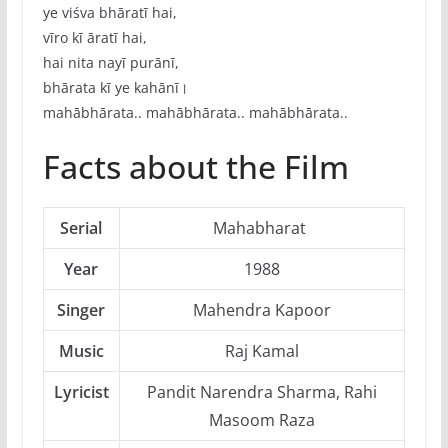
ye viśva bhāratī hai,
vīro kī āratī hai,
hai nita nayī purānī,
bhārata kī ye kahānī।
mahābhārata.. mahābhārata.. mahābhārata..
Facts about the Film
Serial
Mahabharat
Year
1988
Singer
Mahendra Kapoor
Music
Raj Kamal
Lyricist
Pandit Narendra Sharma, Rahi
Masoom Raza