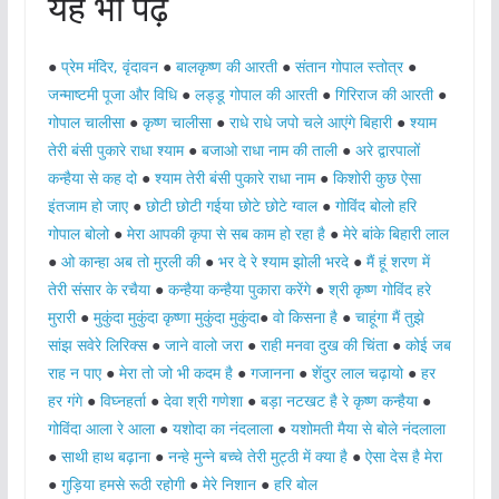
यह भी पढ़ें
●
प्रेम मंदिर, वृंदावन
●
बालकृष्ण की आरती
●
संतान गोपाल स्तोत्र
●
जन्माष्टमी पूजा और विधि
●
लड्डू गोपाल की आरती
●
गिरिराज की आरती
●
गोपाल चालीसा
●
कृष्ण चालीसा
●
राधे राधे जपो चले आएंगे बिहारी
●
श्याम
तेरी बंसी पुकारे राधा श्याम
●
बजाओ राधा नाम की ताली
●
अरे द्वारपालों
कन्हैया से कह दो
●
श्याम तेरी बंसी पुकारे राधा नाम
●
किशोरी कुछ ऐसा
इंतजाम हो जाए
●
छोटी छोटी गईया छोटे छोटे ग्वाल
●
गोविंद बोलो हरि
गोपाल बोलो
●
मेरा आपकी कृपा से सब काम हो रहा है
●
मेरे बांके बिहारी लाल
●
ओ कान्हा अब तो मुरली की
●
भर दे रे श्याम झोली भरदे
●
मैं हूं शरण में
तेरी संसार के रचैया
●
कन्हैया कन्हैया पुकारा करेंगे
●
श्री कृष्ण गोविंद हरे
मुरारी
●
मुकुंदा मुकुंदा कृष्णा मुकुंदा मुकुंदा
●
वो किसना है
●
चाहूंगा मैं तुझे
सांझ सवेरे लिरिक्स
●
जाने वालो जरा
●
राही मनवा दुख की चिंता
●
कोई जब
राह न पाए
●
मेरा तो जो भी कदम है
●
गजानना
●
शेंदुर लाल चढ़ायो
●
हर
हर गंगे
●
विघ्नहर्ता
●
देवा श्री गणेशा
●
बड़ा नटखट है रे कृष्ण कन्हैया
●
गोविंदा आला रे आला
●
यशोदा का नंदलाला
●
यशोमती मैया से बोले नंदलाला
●
साथी हाथ बढ़ाना
●
नन्हे मुन्ने बच्चे तेरी मुट्ठी में क्या है
●
ऐसा देस है मेरा
●
गुड़िया हमसे रूठी रहोगी
●
मेरे निशान
●
हरि बोल