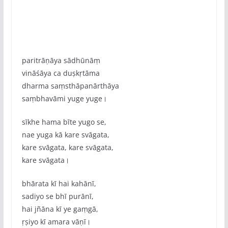
paritrāṇāya sādhūnāṃ
vināśāya ca duṣkṛtāma
dharma saṃsthāpanārthāya
saṃbhavāmi yuge yuge।
sīkhe hama bīte yugo se,
nae yuga kā kare svāgata,
kare svāgata, kare svāgata,
kare svāgata।
bhārata kī hai kahānī,
sadiyo se bhī purānī,
hai jñāna kī ye gaṃgā,
ṛṣiyo kī amara vāṇī।