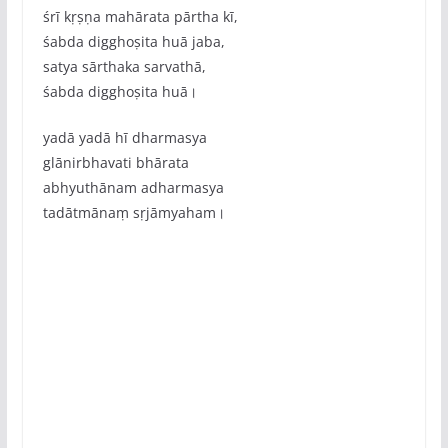
śrī kṛṣṇa mahārata pārtha kī,
śabda digghoṣita huā jaba,
satya sārthaka sarvathā,
śabda digghoṣita huā।
yadā yadā hī dharmasya
glānirbhavati bhārata
abhyuthānam adharmasya
tadātmānaṃ sṛjāmyaham।