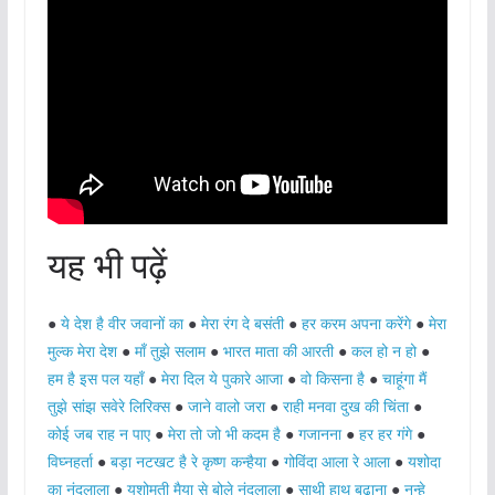
यह भी पढ़ें
●
ये देश है वीर जवानों का
●
मेरा रंग दे बसंती
●
हर करम अपना करेंगे
●
मेरा
मुल्क मेरा देश
●
माँ तुझे सलाम
●
भारत माता की आरती
●
कल हो न हो
●
हम है इस पल यहाँ
●
मेरा दिल ये पुकारे आजा
●
वो किसना है
●
चाहूंगा मैं
तुझे सांझ सवेरे लिरिक्स
●
जाने वालो जरा
●
राही मनवा दुख की चिंता
●
कोई जब राह न पाए
●
मेरा तो जो भी कदम है
●
गजानना
●
हर हर गंगे
●
विघ्नहर्ता
●
बड़ा नटखट है रे कृष्ण कन्हैया
●
गोविंदा आला रे आला
●
यशोदा
का नंदलाला
●
यशोमती मैया से बोले नंदलाला
●
साथी हाथ बढ़ाना
●
नन्हे