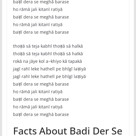
baड़ī dera se meghā barase
ho rāmā jali kitanī ratiyā
baड़ī dera se meghā barase
ho rāmā jali kitanī ratiyā
baड़ī dera se meghā barase
thoड़ā sā teja kabhī thoड़ā sā halkā
thoड़ā sā teja kabhī thoड़ā sā halkā
rokā na jāye koī a~khiyo kā tapakā
jagī rahī leke hathelī pe bhīgī laड़iyā
jagī rahī leke hathelī pe bhīgī laड़iyā
baड़ī dera se meghā barase
ho rāmā jali kitanī ratiyā
baड़ī dera se meghā barase
ho rāmā jali kitanī ratiyā
baड़ī dera se meghā barase
Facts About Badi Der Se