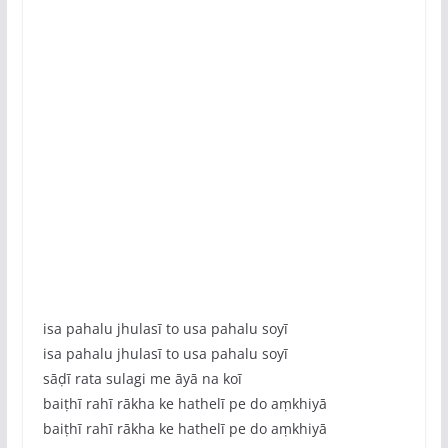
isa pahalu jhulasī to usa pahalu soyī
isa pahalu jhulasī to usa pahalu soyī
sāḍī rata sulagi me āyā na koī
baiṭhī rahī rākha ke hathelī pe do aṃkhiyā
baiṭhī rahī rākha ke hathelī pe do aṃkhiyā