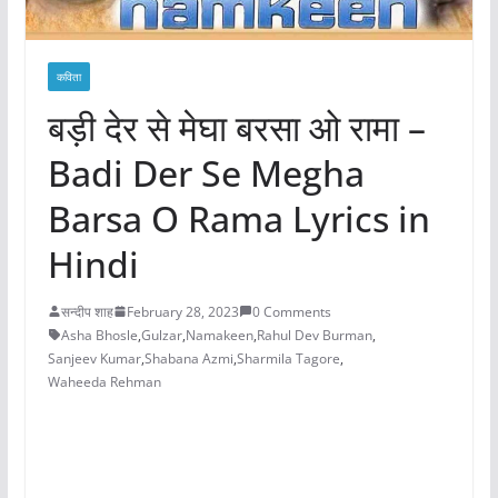
कविता
बड़ी देर से मेघा बरसा ओ रामा –
Badi Der Se Megha
Barsa O Rama Lyrics in
Hindi
सन्दीप शाह
February 28, 2023
0 Comments
Asha Bhosle
,
Gulzar
,
Namakeen
,
Rahul Dev Burman
,
Sanjeev Kumar
,
Shabana Azmi
,
Sharmila Tagore
,
Waheeda Rehman