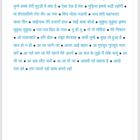
मुन्ने बच्चे तेरी मुट्ठी में क्या है
●
ऐसा देस है मेरा
●
गुड़िया हमसे रूठी रहोगी
●
मां शेरावालिये तेरा शेर आ गया
●
शिव भोला भंडारी
●
अथ श्री महाभारत
कथा गीत
●
साईनाथ तेरे हज़ारों हाथ
●
साईं बाबा बोलो
●
मुकुंदा मुकुंदा कृष्णा
मुकुंदा मुकुंदा
●
पल पल दिल के पास
●
तू ही तू
●
गो गो गोविंदा
●
मेरे निशान
●
ओ पालनहारे
●
हरि बोल
●
रांझा शेरशाह
●
कभी तुम्हें
●
कुछ तो हुआ है
●
कल हो न हो
●
आ जा जाने-जां
●
आजा आई बहार
●
आ गुपचुप गुपचुप प्यार
करें
●
आ गले लग जा मेरे सपने मेरे अपने
●
आ चल के तुझे मैं लेके चलूं
●
आ
भी जा
●
आ अब लौट चलें
●
आ आ भी जा
●
आदमी जो कहता है
●
आधी
रात को
●
राम जपते रहो काम करते रहो