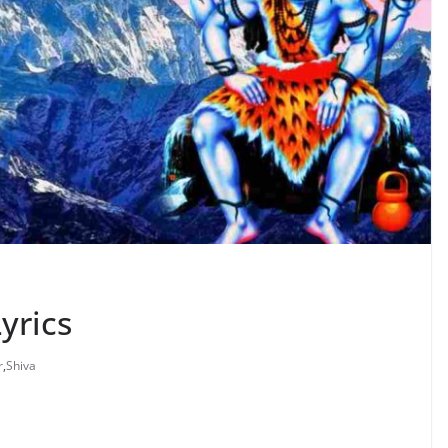
yrics
r
,
Shiva