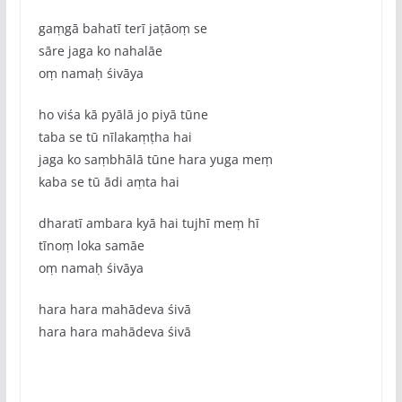
gaṃgā bahatī terī jaṭāoṃ se
sāre jaga ko nahalāe
oṃ namaḥ śivāya
ho viśa kā pyālā jo piyā tūne
taba se tū nīlakaṃṭha hai
jaga ko saṃbhālā tūne hara yuga meṃ
kaba se tū ādi aṃta hai
dharatī ambara kyā hai tujhī meṃ hī
tīnoṃ loka samāe
oṃ namaḥ śivāya
hara hara mahādeva śivā
hara hara mahādeva śivā