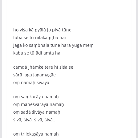
ho viśa kā pyālā jo piyā tūne
taba se tū nīlakaṃṭha hai
jaga ko saṃbhālā tūne hara yuga meṃ
kaba se tū ādi aṃta hai
caṃdā jhāṃke tere hī sīśa se
sārā jaga jagamagāe
oṃ namaḥ śivāya
oṃ śaṃkarāya namaḥ
oṃ maheśvarāya namaḥ
oṃ sadā śivāya namaḥ
śivā, śivā, śivā, śivā..
oṃ trilokaṣāya namaḥ