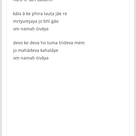
kāla ā ke phira lauṭa jāe re
mṛtyuṃjaya jo bhī gāe
oṃ namaḥ śivāya
devo ke deva ho tuma trideva meṃ
jo mahādeva kahalāye
oṃ namaḥ śivāya