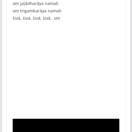
oṃ jaṭādharāya namaḥ
oṃ trigaṃbarāya namaḥ
śivā, śivā, śivā, śivā.. oṃ