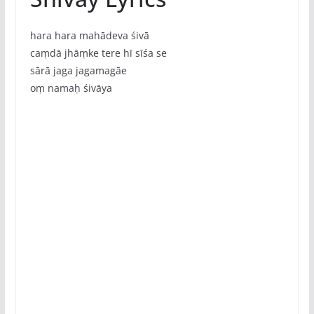
hara hara mahādeva śivā
caṃdā jhāṃke tere hī sīśa se
sārā jaga jagamagāe
oṃ namaḥ śivāya