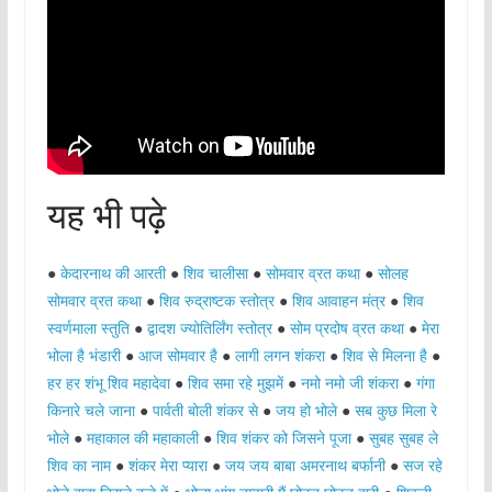
यह भी पढ़े
●
केदारनाथ की आरती
●
शिव चालीसा
●
सोमवार व्रत कथा
●
सोलह
सोमवार व्रत कथा
●
शिव रुद्राष्टक स्तोत्र
●
शिव आवाहन मंत्र
●
शिव
स्वर्णमाला स्तुति
●
द्वादश ज्योतिर्लिंग स्तोत्र
●
सोम प्रदोष व्रत कथा
●
मेरा
भोला है भंडारी
●
आज सोमवार है
●
लागी लगन शंकरा
●
शिव से मिलना है
●
हर हर शंभू शिव महादेवा
●
शिव समा रहे मुझमें
●
नमो नमो जी शंकरा
●
गंगा
किनारे चले जाना
●
पार्वती बोली शंकर से
●
जय हो भोले
●
सब कुछ मिला रे
भोले
●
महाकाल की महाकाली
●
शिव शंकर को जिसने पूजा
●
सुबह सुबह ले
शिव का नाम
●
शंकर मेरा प्यारा
●
जय जय बाबा अमरनाथ बर्फानी
●
सज रहे