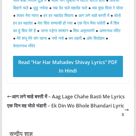
भोले बाबा निराले दूल्हे में
●
भोला भांग तुम्हारी मैं घोटत घोटत हारी
●
शिवजी
बिहाने चले
●
धुडु नचेया
●
सब देव चले महादेव चले
●
सब कुछ मिला रे भोला
●
शंकर मेरा प्यारा
●
हर हर महादेव शिवाय
●
आग लगे चाहे बस्ती में
●
बोलो
हर हर महादेव
●
मेरा शिव सन्यासी हो गया
●
एक दिन मैया पार्वती
●
मैं शिव
का हूं शिव मेरे हैं
●
जाना पड़ेगा श्मशान
●
शिव अमृतवाणी
●
अमरनाथ मंदिर
●
मेरे शंभू मेरे संग रहना
●
नमो नमो
●
बम लहरी
●
ओम शिवोहम
●
केदारनाथ मंदिर
Read “Har Har Mahadev Shivay Lyrics” PDF
In Hindi
आग लगे चाहे बस्ती में – Aag Lage Chahe Basti Me Lyrics
एक दिन वह भोले भंडारी – Ek Din Wo Bhole Bhandari Lyric
s
सन्दीप शाह