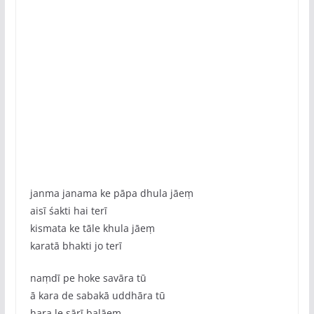
janma janama ke pāpa dhula jāeṃ
aisī śakti hai terī
kismata ke tāle khula jāeṃ
karatā bhakti jo terī
naṃdī pe hoke savāra tū
ā kara de sabakā uddhāra tū
hara le sārī balāeṃ