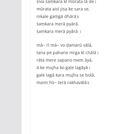
śiva śaṃkara kī mūrata lā de।
mūrata aisī jisa ke sara se,
nikale gaṃgā dhārā॥
śaṃkara merā pyārā,
śaṃkara merā pyārā ।
mā~ rī mā~ vo ḍamarū vālā,
tana pe pahane mṛga kī chālā।
rāta mere sapano meṃ āyā,
ā ke mujha ko gale lagāyā।
gale lagā kara mujha se bolā,
maiṃ hū~ terā rakhavālā॥