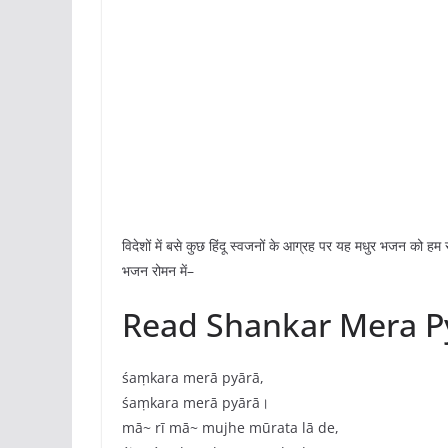
विदेशों में बसे कुछ हिंदू स्वजनों के आग्रह पर यह मधुर भजन को हम रो
भजन रोमन में–
Read Shankar Mera Py
śaṃkara merā pyārā,
śaṃkara merā pyārā।
mā~ rī mā~ mujhe mūrata lā de,