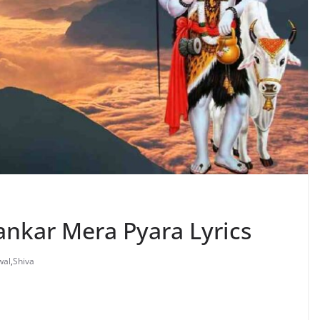
 Shankar Mera Pyara Lyrics
wal
,
Shiva