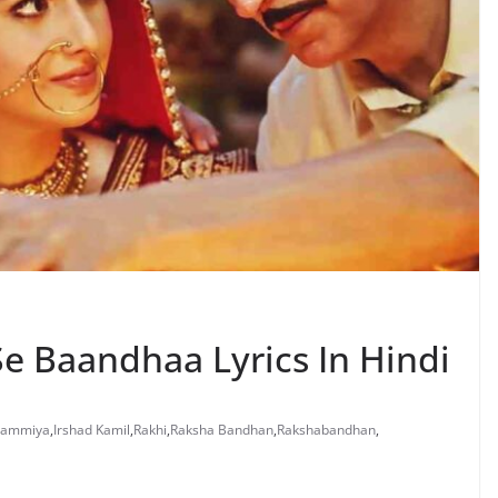
n Se Baandhaa Lyrics In Hindi
hammiya
,
Irshad Kamil
,
Rakhi
,
Raksha Bandhan
,
Rakshabandhan
,