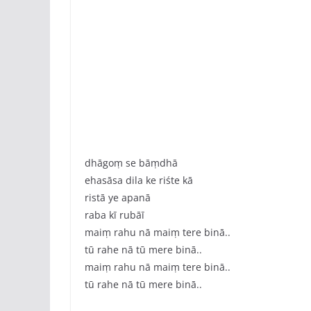
dhāgoṃ se bāṃdhā
ehasāsa dila ke riśte kā
ristā ye apanā
raba kī rubāī
maiṃ rahu nā maiṃ tere binā..
tū rahe nā tū mere binā..
maiṃ rahu nā maiṃ tere binā..
tū rahe nā tū mere binā..