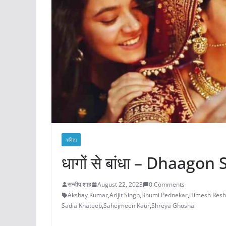
कविता
धागों से बांधा – Dhaago
सन्दीप शाह
August 22, 2023
0 Comments
Akshay Kumar
,
Arijit Singh
,
Bhumi Pednekar
,
Himesh Res
Sadia Khateeb
,
Sahejmeen Kaur
,
Shreya Ghoshal