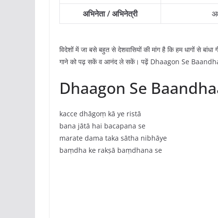
अभिनेता / अभिनेत्री
अक
विदेशों में जा बसे बहुत से देशवासियों की मांग है कि हम धागों से बांधा
गाने को पढ़ सकें व आनंद ले सकें। पढ़ें Dhaagon Se Baandha
Dhaagon Se Baandhaa 
kacce dhāgoṃ kā ye ristā
bana jātā hai bacapana se
marate dama taka sātha nibhāye
baṃdha ke rakṣā baṃdhana se