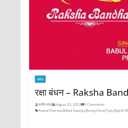
कविता
रक्षा बंधन – Raksha Ba
सन्दीप शाह
August 23, 2023
0 Comments
Anand Sharma
,
Babul Supriyo
,
Boney
,
Paro
,
Priya
,
Rajesh B