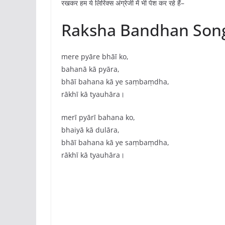
रखकर हम ये लिरिक्स अंग्रेजी में भी पेश कर रहे हैं–
Raksha Bandhan Song
mere pyāre bhāī ko,
bahanā kā pyāra,
bhāī bahana kā ye saṃbaṃdha,
rākhī kā tyauhāra।
merī pyārī bahana ko,
bhaiyā kā dulāra,
bhāī bahana kā ye saṃbaṃdha,
rākhī kā tyauhāra।