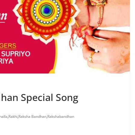
ndhan Special Song
halla
,
Rakhi
,
Raksha Bandhan
,
Rakshabandhan