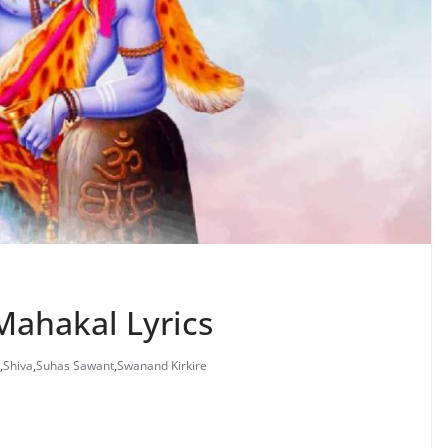
 Mahakal Lyrics
,
Shiva
,
Suhas Sawant
,
Swanand Kirkire