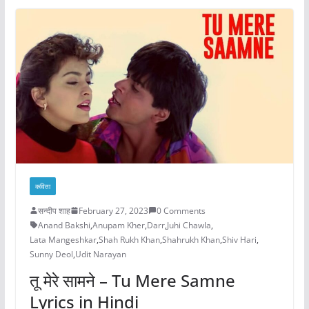
कविता
सन्दीप शाह
February 27, 2023
0 Comments
Anand Bakshi
,
Anupam Kher
,
Darr
,
Juhi Chawla
,
Lata Mangeshkar
,
Shah Rukh Khan
,
Shahrukh Khan
,
Shiv Hari
,
Sunny Deol
,
Udit Narayan
तू मेरे सामने – Tu Mere Samne
Lyrics in Hindi