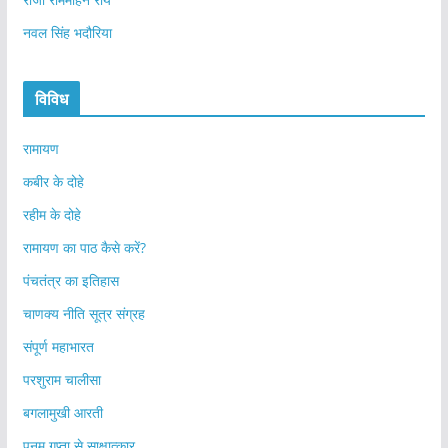
नवल सिंह भदौरिया
विविध
रामायण
कबीर के दोहे
रहीम के दोहे
रामायण का पाठ कैसे करें?
पंचतंत्र का इतिहास
चाणक्य नीति सूत्र संग्रह
संपूर्ण महाभारत
परशुराम चालीसा
बगलामुखी आरती
पूनम गुप्ता से साक्षात्कार