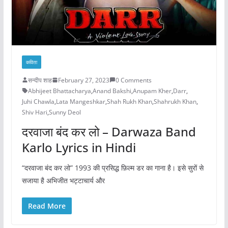
कविता
सन्दीप शाह
February 27, 2023
0 Comments
Abhijeet Bhattacharya
,
Anand Bakshi
,
Anupam Kher
,
Darr
,
Juhi Chawla
,
Lata Mangeshkar
,
Shah Rukh Khan
,
Shahrukh Khan
,
Shiv Hari
,
Sunny Deol
दरवाजा बंद कर लो – Darwaza Band
Karlo Lyrics in Hindi
“दरवाजा बंद कर लो” 1993 की प्रसिद्ध फ़िल्म डर का गाना है। इसे सुरों से
सजाया है अभिजीत भट्टाचार्य और
Read More