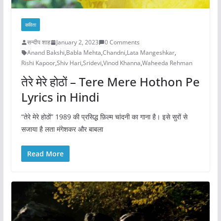
कविता
सन्दीप शाह
January 2, 2023
0 Comments
Anand Bakshi
,
Babla Mehta
,
Chandni
,
Lata Mangeshkar
,
Rishi Kapoor
,
Shiv Hari
,
Sridevi
,
Vinod Khanna
,
Waheeda Rehman
तेरे मेरे होठों – Tere Mere Hothon Pe
Lyrics in Hindi
“तेरे मेरे होठों” 1989 की प्रसिद्ध फ़िल्म चांदनी का गाना है। इसे सुरों से
सजाया है लता मंगेशकर और बाबला
Read More