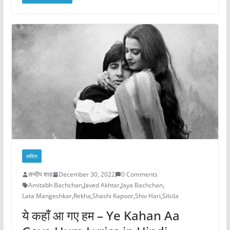
कविता
सन्दीप शाह
December 30, 2022
0 Comments
Amitabh Bachchan
,
Javed Akhtar
,
Jaya Bachchan
,
Lata Mangeshkar
,
Rekha
,
Shashi Kapoor
,
Shiv Hari
,
Silsila
ये कहाँ आ गए हम – Ye Kahan Aa