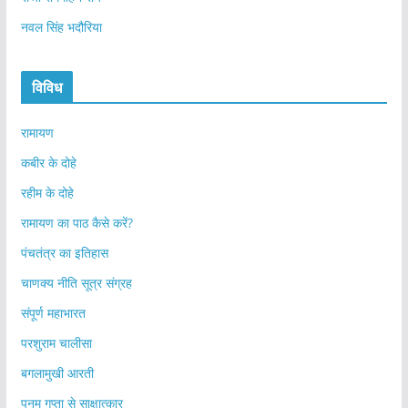
नवल सिंह भदौरिया
विविध
रामायण
कबीर के दोहे
रहीम के दोहे
रामायण का पाठ कैसे करें?
पंचतंत्र का इतिहास
चाणक्य नीति सूत्र संग्रह
संपूर्ण महाभारत
परशुराम चालीसा
बगलामुखी आरती
पूनम गुप्ता से साक्षात्कार