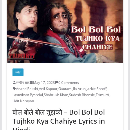
कविता
सन्दीप शाह
May 17, 2023
0 Comments
Anand Bakshi
,
Anil Kapoor
,
Gautami
,
Ila Arun
,
Jackie Shroff
,
Laxmikant Pyarelal
,
Shahrukh Khan
,
Sudesh Bhonsle
,
Trimurti
,
Udit Narayan
बोल बोले बोल तुझको – Bol Bol Bol
Tujhko Kya Chahiye Lyrics in
Hindi