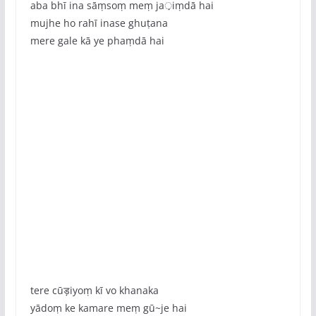
aba bhī ina sāṃsoṃ meṃ ja़iṃdā hai
mujhe ho rahī inase ghuṭana
mere gale kā ye phaṃdā hai
tere cūड़iyoṃ kī vo khanaka
yādoṃ ke kamare meṃ gū~je hai