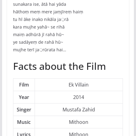
sunakara ise, ātā hai yāda
hāthoṃ meṃ mere jaṃjīreṃ haiṃ
tu hī āke inako nikāla ja़rā
kara mujhe yahā~ se rihā
maiṃ adhūrā jī rahā hū~
ye sadāyeṃ de rahā hū~
mujhe terī ja़rūrata hai…
Facts about the Film
Film
Ek Villain
Year
2014
Singer
Mustafa Zahid
Music
Mithoon
Lyrics
Mithoon