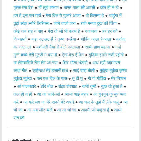
मुल्क मेरा देश
●
माँ तुझे सलाम
●
भारत माता की आरती
●
कल हो न हो
●
हम है इस पल यहाँ
●
मेरा दिल ये पुकारे आजा
●
वो किसना है
●
चाहूंगा मैं
तुझे सांझ सवेरे लिरिक्स
●
जाने वालो जरा
●
राही मनवा दुख की चिंता
●
कोई जब राह न पाए
●
मेरा तो जो भी कदम है
●
गजानना
●
हर हर गंगे
●
विघ्नहर्ता
●
बड़ा नटखट है रे कृष्ण कन्हैया
●
गोविंदा आला रे आला
●
यशोदा
का नंदलाला
●
यशोमती मैया से बोले नंदलाला
●
साथी हाथ बढ़ाना
●
नन्हे
मुन्ने बच्चे तेरी मुट्ठी में क्या है
●
ऐसा देस है मेरा
●
गुड़िया हमसे रूठी रहोगी
●
मां शेरावालिये तेरा शेर आ गया
●
शिव भोला भंडारी
●
अथ श्री महाभारत
कथा गीत
●
साईनाथ तेरे हज़ारों हाथ
●
साईं बाबा बोलो
●
मुकुंदा मुकुंदा कृष्णा
मुकुंदा मुकुंदा
●
पल पल दिल के पास
●
तू ही तू
●
गो गो गोविंदा
●
मेरे निशान
●
ओ पालनहारे
●
हरि बोल
●
रांझा शेरशाह
●
कभी तुम्हें
●
कुछ तो हुआ है
●
कल हो न हो
●
आ जा जाने-जां
●
आजा आई बहार
●
आ गुपचुप गुपचुप प्यार
करें
●
आ गले लग जा मेरे सपने मेरे अपने
●
आ चल के तुझे मैं लेके चलूं
●
आ
भी जा
●
आ अब लौट चलें
●
आ आ भी जा
●
आदमी जो कहता है
●
आधी
रात को