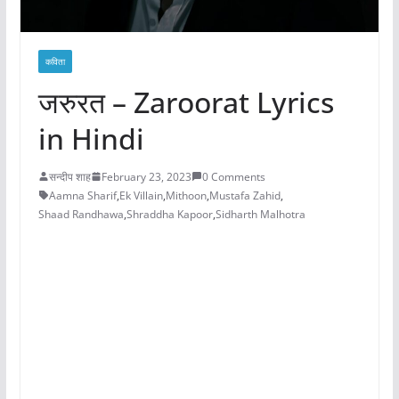
कविता
जरुरत – Zaroorat Lyrics
in Hindi
सन्दीप शाह
February 23, 2023
0 Comments
Aamna Sharif
,
Ek Villain
,
Mithoon
,
Mustafa Zahid
,
Shaad Randhawa
,
Shraddha Kapoor
,
Sidharth Malhotra