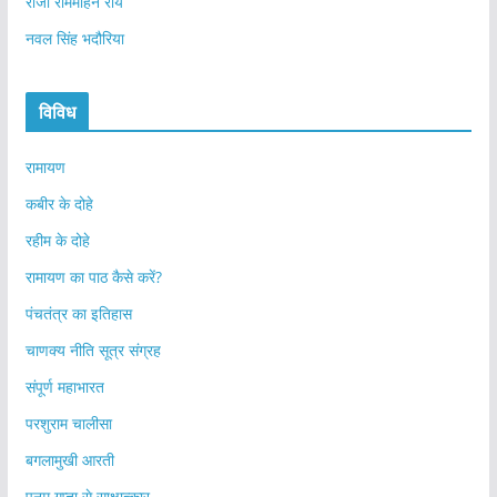
राजा राममोहन राय
नवल सिंह भदौरिया
विविध
रामायण
कबीर के दोहे
रहीम के दोहे
रामायण का पाठ कैसे करें?
पंचतंत्र का इतिहास
चाणक्य नीति सूत्र संग्रह
संपूर्ण महाभारत
परशुराम चालीसा
बगलामुखी आरती
पूनम गुप्ता से साक्षात्कार