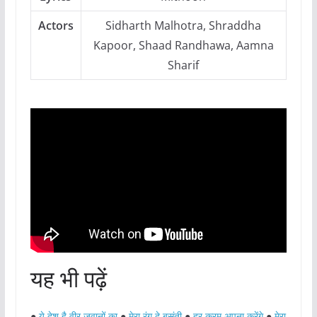
Actors
Sidharth Malhotra, Shraddha
Kapoor, Shaad Randhawa, Aamna
Sharif
यह भी पढ़ें
●
ये देश है वीर जवानों का
●
मेरा रंग दे बसंती
●
हर करम अपना करेंगे
●
मेरा