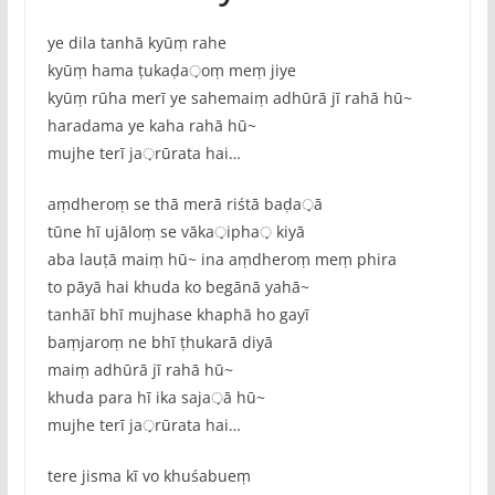
ye dila tanhā kyūṃ rahe
kyūṃ hama ṭukaḍa़oṃ meṃ jiye
kyūṃ rūha merī ye sahemaiṃ adhūrā jī rahā hū~
haradama ye kaha rahā hū~
mujhe terī ja़rūrata hai…
aṃdheroṃ se thā merā riśtā baḍa़ā
tūne hī ujāloṃ se vāka़ipha़ kiyā
aba lauṭā maiṃ hū~ ina aṃdheroṃ meṃ phira
to pāyā hai khuda ko begānā yahā~
tanhāī bhī mujhase khaphā ho gayī
baṃjaroṃ ne bhī ṭhukarā diyā
maiṃ adhūrā jī rahā hū~
khuda para hī ika saja़ā hū~
mujhe terī ja़rūrata hai…
tere jisma kī vo khuśabueṃ