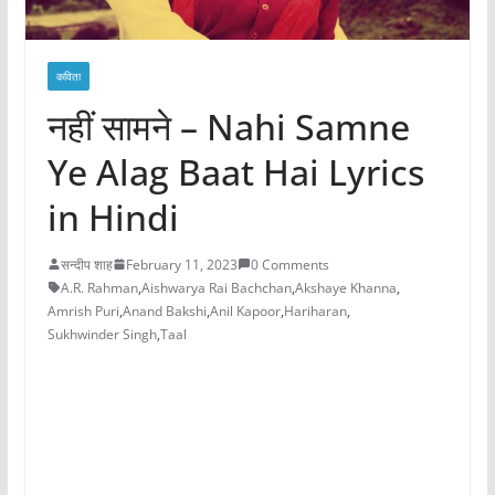
कविता
नहीं सामने – Nahi Samne
Ye Alag Baat Hai Lyrics
in Hindi
सन्दीप शाह
February 11, 2023
0 Comments
A.R. Rahman
,
Aishwarya Rai Bachchan
,
Akshaye Khanna
,
Amrish Puri
,
Anand Bakshi
,
Anil Kapoor
,
Hariharan
,
Sukhwinder Singh
,
Taal