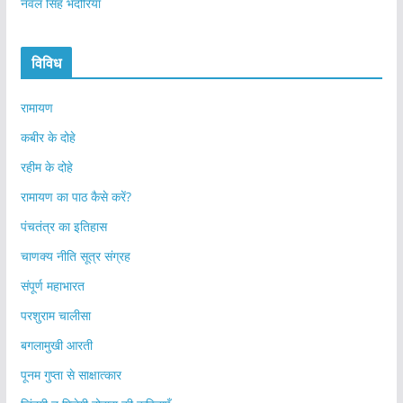
नवल सिंह भदौरिया
विविध
रामायण
कबीर के दोहे
रहीम के दोहे
रामायण का पाठ कैसे करें?
पंचतंत्र का इतिहास
चाणक्य नीति सूत्र संग्रह
संपूर्ण महाभारत
परशुराम चालीसा
बगलामुखी आरती
पूनम गुप्ता से साक्षात्कार