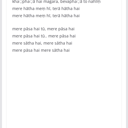
kha़pha़ā hai magara, bevapha़ā to nahīṃ
mere hātha meṃ hī, terā hātha hai
mere hātha meṃ hī, terā hātha hai
mere pāsa hai tū, mere pāsa hai
mere pāsa hai tū.. mere pāsa hai
mere sātha hai, mere sātha hai
mere pāsa hai mere sātha hai