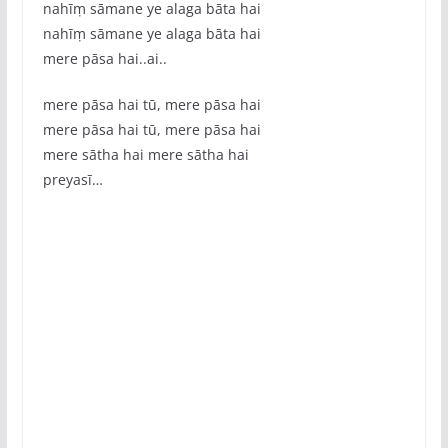
nahīṃ sāmane ye alaga bāta hai
nahīṃ sāmane ye alaga bāta hai
mere pāsa hai..ai..
mere pāsa hai tū, mere pāsa hai
mere pāsa hai tū, mere pāsa hai
mere sātha hai mere sātha hai
preyasī…