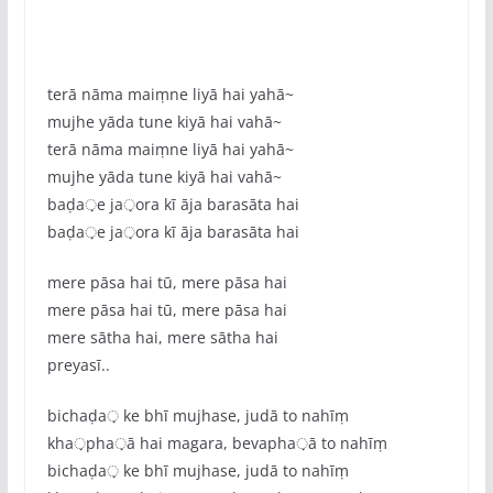
terā nāma maiṃne liyā hai yahā~
mujhe yāda tune kiyā hai vahā~
terā nāma maiṃne liyā hai yahā~
mujhe yāda tune kiyā hai vahā~
baḍa़e ja़ora kī āja barasāta hai
baḍa़e ja़ora kī āja barasāta hai
mere pāsa hai tū, mere pāsa hai
mere pāsa hai tū, mere pāsa hai
mere sātha hai, mere sātha hai
preyasī..
bichaḍa़ ke bhī mujhase, judā to nahīṃ
kha़pha़ā hai magara, bevapha़ā to nahīṃ
bichaḍa़ ke bhī mujhase, judā to nahīṃ