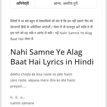
अभिनेत्री
खन्ना, अमरीश पुरी
विदेशों में जा बसे बहुत से देशवासियों की मांग है कि हम नहीं सामने गीत को
देवनागरी हिंदी के अतिरिक्त अंग्रेजी / रोमन में भी प्रस्तुत करें ताकि वे भी
इस गाने को पढ़ सकें व आनंद ले सकें। पढ़ें Nahi Samne Ye Alag
Baat Hai रोमन में-
Nahi Samne Ye Alag
Baat Hai Lyrics in Hindi
dekho choḍa ke kisa raste vo jāte haiṃ
sāre raste, vāpasa mere dila ko āte haiṃ
preyasī…..
ū.. ū.. u…
nahīṃ sāmane