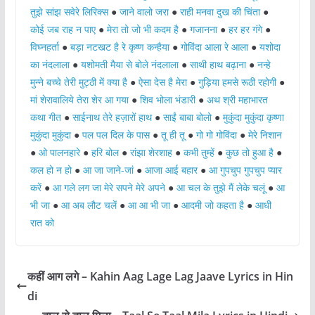
तुझे सांझ सवेरे लिरिक्स
●
जाने वालो जरा
●
राही मनवा दुख की चिंता
●
कोई जब राह न पाए
●
मेरा तो जो भी कदम है
●
गजानना
●
हर हर गंगे
●
विघ्नहर्ता
●
बड़ा नटखट है रे कृष्ण कन्हैया
●
गोविंदा आला रे आला
●
यशोदा
का नंदलाला
●
यशोमती मैया से बोले नंदलाला
●
साथी हाथ बढ़ाना
●
नन्हे
मुन्ने बच्चे तेरी मुट्ठी में क्या है
●
ऐसा देस है मेरा
●
गुड़िया हमसे रूठी रहोगी
●
मां शेरावालिये तेरा शेर आ गया
●
शिव भोला भंडारी
●
अथ श्री महाभारत
कथा गीत
●
साईनाथ तेरे हज़ारों हाथ
●
साईं बाबा बोलो
●
मुकुंदा मुकुंदा कृष्णा
मुकुंदा मुकुंदा
●
पल पल दिल के पास
●
तू ही तू
●
गो गो गोविंदा
●
मेरे निशान
●
ओ पालनहारे
●
हरि बोल
●
रांझा शेरशाह
●
कभी तुम्हें
●
कुछ तो हुआ है
●
कल हो न हो
●
आ जा जाने-जां
●
आजा आई बहार
●
आ गुपचुप गुपचुप प्यार
करें
●
आ गले लग जा मेरे सपने मेरे अपने
●
आ चल के तुझे मैं लेके चलूं
●
आ
भी जा
●
आ अब लौट चलें
●
आ आ भी जा
●
आदमी जो कहता है
●
आधी
रात को
कहीं आग लगे – Kahin Aag Lage Lag Jaave Lyrics in Hin
di