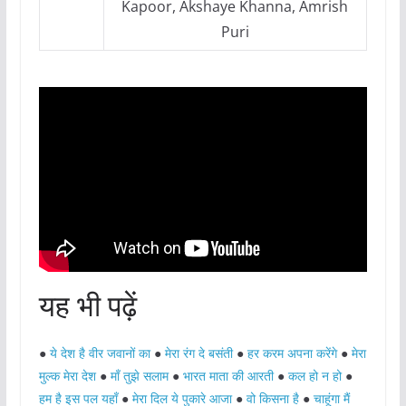
Kapoor, Akshaye Khanna, Amrish
Puri
यह भी पढ़ें
●
ये देश है वीर जवानों का
●
मेरा रंग दे बसंती
●
हर करम अपना करेंगे
●
मेरा
मुल्क मेरा देश
●
माँ तुझे सलाम
●
भारत माता की आरती
●
कल हो न हो
●
हम है इस पल यहाँ
●
मेरा दिल ये पुकारे आजा
●
वो किसना है
●
चाहूंगा मैं