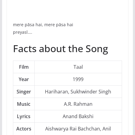
mere pāsa hai, mere pāsa hai
preyasī….
Facts about the Song
Film
Taal
Year
1999
Singer
Hariharan, Sukhwinder Singh
Music
A.R. Rahman
Lyrics
Anand Bakshi
Actors
Aishwarya Rai Bachchan, Anil