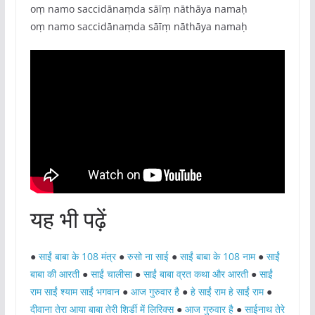
oṃ namo saccidānaṃda sāīṃ nāthāya namaḥ
oṃ namo saccidānaṃda sāīṃ nāthāya namaḥ
यह भी पढ़ें
●
साईं बाबा के 108 मंत्र
●
रुसो ना साई
●
साईं बाबा के 108 नाम
●
साईं
बाबा की आरती
●
साईं चालीसा
●
साईं बाबा व्रत कथा और आरती
●
साईं
राम साईं श्याम साईं भगवान
●
आज गुरुवार है
●
हे साईं राम हे साईं राम
●
दीवाना तेरा आया बाबा तेरी शिर्डी में लिरिक्स
●
आज गुरुवार है
●
साईनाथ तेरे