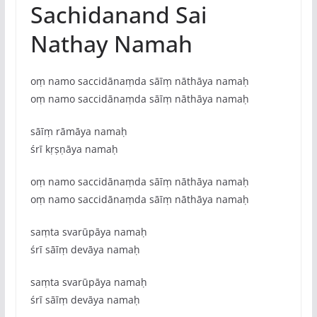
Sachidanand Sai
Nathay Namah
oṃ namo saccidānaṃda sāīṃ nāthāya namaḥ
oṃ namo saccidānaṃda sāīṃ nāthāya namaḥ
sāīṃ rāmāya namaḥ
śrī kṛṣṇāya namaḥ
oṃ namo saccidānaṃda sāīṃ nāthāya namaḥ
oṃ namo saccidānaṃda sāīṃ nāthāya namaḥ
saṃta svarūpāya namaḥ
śrī sāīṃ devāya namaḥ
saṃta svarūpāya namaḥ
śrī sāīṃ devāya namaḥ