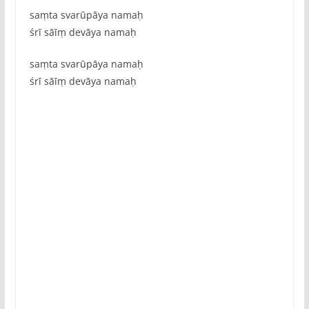
saṃta svarūpāya namaḥ
śrī sāīṃ devāya namaḥ
saṃta svarūpāya namaḥ
śrī sāīṃ devāya namaḥ