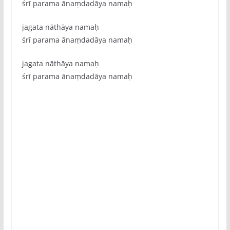
śrī parama ānaṃdadāya namaḥ
jagata nāthāya namaḥ
śrī parama ānaṃdadāya namaḥ
jagata nāthāya namaḥ
śrī parama ānaṃdadāya namaḥ