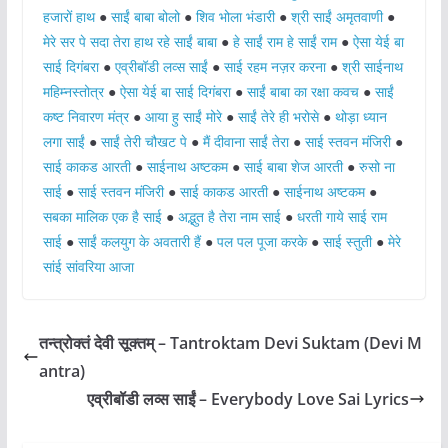
हजारों हाथ
●
साईं बाबा बोलो
●
शिव भोला भंडारी
●
श्री साईं अमृतवाणी
●
मेरे सर पे सदा तेरा हाथ रहे साईं बाबा
●
हे साईं राम हे साईं राम
●
ऐसा येई बा
साई दिगंबरा
●
एव्रीबॉडी लव्स साईं
●
साई रहम नज़र करना
●
श्री साईनाथ
महिम्नस्तोत्र
●
ऐसा येई बा साई दिगंबरा
●
साईं बाबा का रक्षा कवच
●
साईं
कष्ट निवारण मंत्र
●
आया हु साईं मोरे
●
साईं तेरे ही भरोसे
●
थोड़ा ध्यान
लगा साईं
●
साईं तेरी चौखट पे
●
मैं दीवाना साईं तेरा
●
साई स्तवन मंजिरी
●
साई काकड आरती
●
साईनाथ अष्टकम
●
साई बाबा शेज आरती
●
रुसो ना
साई
●
साई स्तवन मंजिरी
●
साई काकड आरती
●
साईनाथ अष्टकम
●
सबका मालिक एक है साई
●
अद्भुत है तेरा नाम साई
●
धरती गाये साई राम
साई
●
साईं कलयुग के अवतारी हैं
●
पल पल पूजा करके
●
साई स्तुती
●
मेरे
सांई सांवरिया आजा
तन्त्रोक्तं देवी सूक्तम् – Tantroktam Devi Suktam (Devi M
antra)
एव्रीबॉडी लव्स साईं – Everybody Love Sai Lyrics