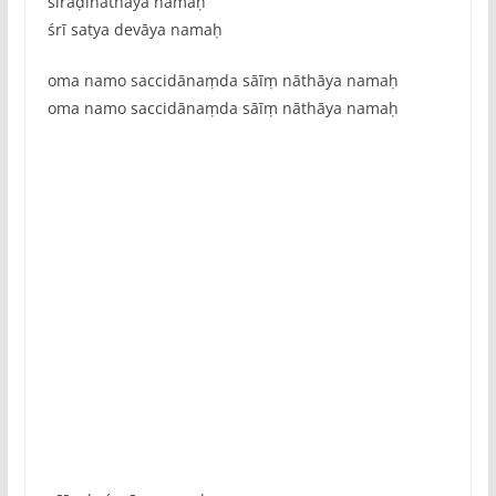
śiraḍīnāthāya namaḥ
śrī satya devāya namaḥ
oma namo saccidānaṃda sāīṃ nāthāya namaḥ
oma namo saccidānaṃda sāīṃ nāthāya namaḥ