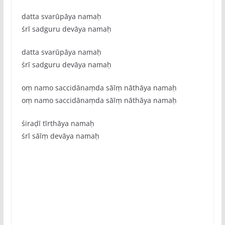
datta svarūpāya namaḥ
śrī sadguru devāya namaḥ
datta svarūpāya namaḥ
śrī sadguru devāya namaḥ
oṃ namo saccidānaṃda sāīṃ nāthāya namaḥ
oṃ namo saccidānaṃda sāīṃ nāthāya namaḥ
śiraḍī tīrthāya namaḥ
śrī sāīṃ devāya namaḥ