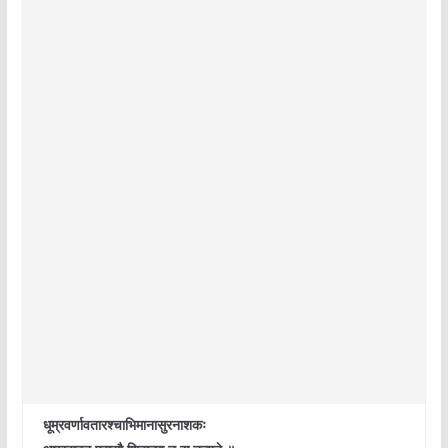
धूम्रवर्णावतारश्चाभिमानासुरनाशकः