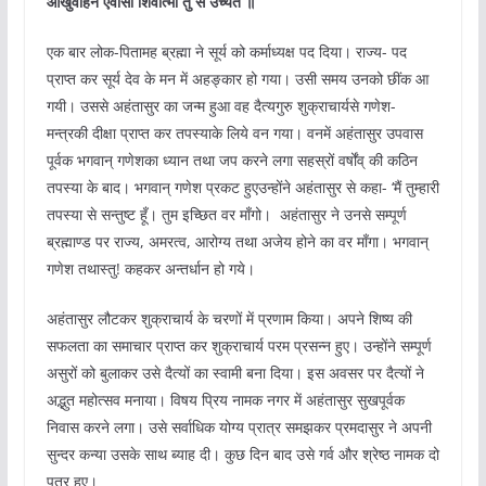
आखुवाहन एवासौ शिवात्मा तु स उच्यते ॥
एक बार लोक-पितामह ब्रह्मा ने सूर्य को कर्माध्यक्ष पद दिया। राज्य- पद
प्राप्त कर सूर्य देव के मन में अहङ्कार हो गया। उसी समय उनको छींक आ
गयी। उससे अहंतासुर का जन्म हुआ वह दैत्यगुरु शुक्राचार्यसे गणेश-
मन्त्रकी दीक्षा प्राप्त कर तपस्याके लिये वन गया। वनमें अहंतासुर उपवास
पूर्वक भगवान् गणेशका ध्यान तथा जप करने लगा सहस्रों वर्षोंव् की कठिन
तपस्या के बाद। भगवान् गणेश प्रकट हुएउन्होंने अहंतासुर से कहा- ‘मैं तुम्हारी
तपस्या से सन्तुष्ट हूँ। तुम इच्छित वर माँगो। अहंतासुर ने उनसे सम्पूर्ण
ब्रह्माण्ड पर राज्य, अमरत्व, आरोग्य तथा अजेय होने का वर माँगा। भगवान्
गणेश तथास्तु! कहकर अन्तर्धान हो गये।
अहंतासुर लौटकर शुक्राचार्य के चरणों में प्रणाम किया। अपने शिष्य की
सफलता का समाचार प्राप्त कर शुक्राचार्य परम प्रसन्न हुए। उन्होंने सम्पूर्ण
असुरों को बुलाकर उसे दैत्यों का स्वामी बना दिया। इस अवसर पर दैत्यों ने
अद्भुत महोत्सव मनाया। विषय प्रिय नामक नगर में अहंतासुर सुखपूर्वक
निवास करने लगा। उसे सर्वाधिक योग्य प्रात्र समझकर प्रमदासुर ने अपनी
सुन्दर कन्या उसके साथ ब्याह दी। कुछ दिन बाद उसे गर्व और श्रेष्ठ नामक दो
पुत्र हुए।