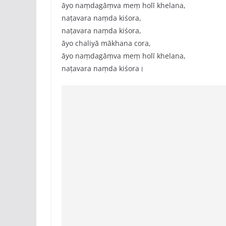
āyo naṃdagāṃva meṃ holī khelana,
naṭavara naṃda kiśora,
naṭavara naṃda kiśora,
āyo chaliyā mākhana cora,
āyo naṃdagāṃva meṃ holī khelana,
naṭavara naṃda kiśora।