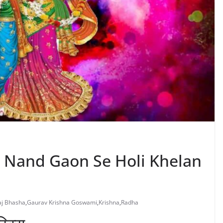
Aayo Nand Gaon Se Holi Khelan
aj Bhasha
,
Gaurav Krishna Goswami
,
Krishna
,
Radha