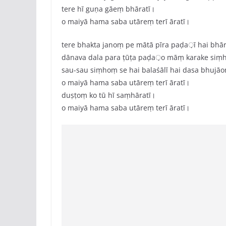
tere hī guṇa gāeṃ bhāratī।
o maiyā hama saba utāreṃ terī āratī।
tere bhakta janoṃ pe mātā pīra paḍa़ī hai bhār
dānava dala para ṭūṭa paḍa़o māṃ karake siṃh
sau-sau siṃhoṃ se hai balaśālī hai dasa bhujāo
o maiyā hama saba utāreṃ terī āratī।
duṣṭoṃ ko tū hī saṃhāratī।
o maiyā hama saba utāreṃ terī āratī।