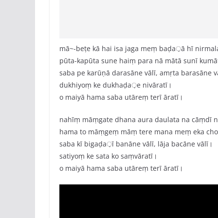
mā~-beṭe kā hai isa jaga meṃ baḍa़ā hī nirmal
pūta-kapūta sune haiṃ para nā mātā sunī kumā
saba pe karūṇā darasāne vālī, amṛta barasāne v
dukhiyoṃ ke dukhaḍa़e nivāratī।
o maiyā hama saba utāreṃ terī āratī।
nahīṃ māṃgate dhana aura daulata na cāṃdī n
hama to māṃgeṃ māṃ tere mana meṃ eka choṭ
saba kī bigaḍa़ī banāne vālī, lāja bacāne vālī।
satiyoṃ ke sata ko saṃvāratī।
o maiyā hama saba utāreṃ terī āratī।