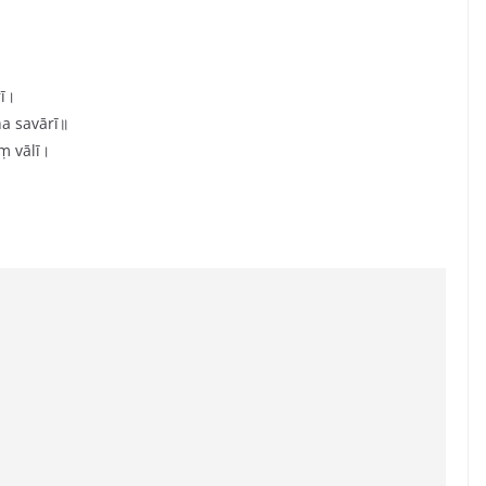
ī।
a savārī॥
ṃ vālī।