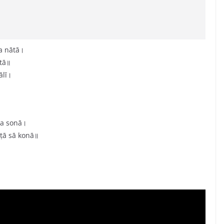
a nātā।
tā॥
ālī।
a sonā।
ā sā konā॥