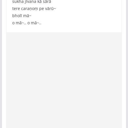
sukha jīvana kā sārā
tere caraṇoṃ pe vārū~
bholī mā~
o mā~.. o mā~..