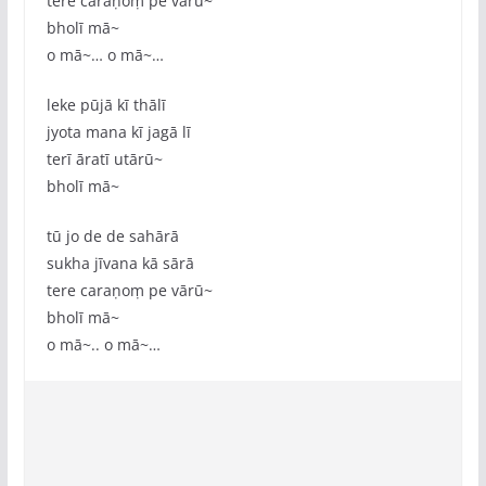
tere caraṇoṃ pe vārū~
bholī mā~
o mā~… o mā~…
leke pūjā kī thālī
jyota mana kī jagā lī
terī āratī utārū~
bholī mā~
tū jo de de sahārā
sukha jīvana kā sārā
tere caraṇoṃ pe vārū~
bholī mā~
o mā~.. o mā~…