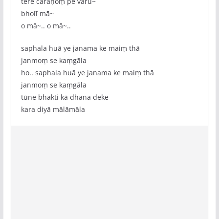
tere caraṇoṃ pe vārū~
bholī mā~
o mā~.. o mā~..
saphala huā ye janama ke maiṃ thā
janmoṃ se kaṃgāla
ho.. saphala huā ye janama ke maiṃ thā
janmoṃ se kaṃgāla
tūne bhakti kā dhana deke
kara diyā mālāmāla