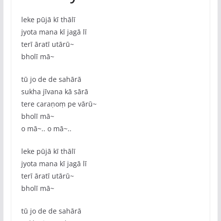
leke pūjā kī thālī
jyota mana kī jagā lī
terī āratī utārū~
bholī mā~
tū jo de de sahārā
sukha jīvana kā sārā
tere caraṇoṃ pe vārū~
bholī mā~
o mā~.. o mā~..
leke pūjā kī thālī
jyota mana kī jagā lī
terī āratī utārū~
bholī mā~
tū jo de de sahārā