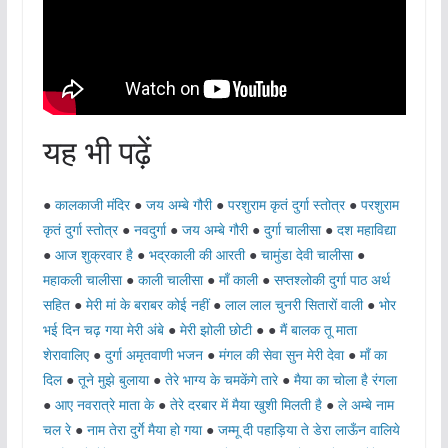
यह भी पढ़ें
●
कालकाजी मंदिर
●
जय अम्बे गौरी
●
परशुराम कृतं दुर्गा स्तोत्र
●
परशुराम
कृतं दुर्गा स्तोत्र
●
नवदुर्गा
●
जय अम्बे गौरी
●
दुर्गा चालीसा
●
दश महाविद्या
●
आज शुक्रवार है
●
भद्रकाली की आरती
●
चामुंडा देवी चालीसा
●
महाकली चालीसा
●
काली चालीसा
●
माँ काली
●
सप्तश्लोकी दुर्गा पाठ अर्थ
सहित
●
मेरी मां के बराबर कोई नहीं
●
लाल लाल चुनरी सितारों वाली
●
भोर
भई दिन चढ़ गया मेरी अंबे
●
मेरी झोली छोटी
● ●
मैं बालक तू माता
शेरावालिए
●
दुर्गा अमृतवाणी भजन
●
मंगल की सेवा सुन मेरी देवा
●
माँ का
दिल
●
तूने मुझे बुलाया
●
तेरे भाग्य के चमकेंगे तारे
●
मैया का चोला है रंगला
●
आए नवरात्रे माता के
●
तेरे दरबार में मैया खुशी मिलती है
●
ले अम्बे नाम
चल रे
●
नाम तेरा दुर्गे मैया हो गया
●
जम्मू दी पहाड़िया ते डेरा लाऊँन वालिये