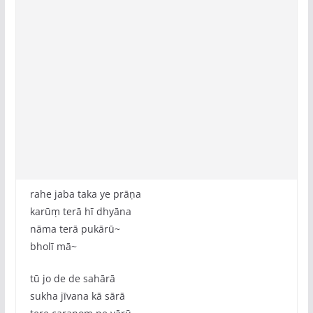
rahe jaba taka ye prāṇa
karūṃ terā hī dhyāna
nāma terā pukārū~
bholī mā~
tū jo de de sahārā
sukha jīvana kā sārā