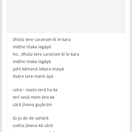
dhūla tere caraṇoṃ kī le kara
māthe tilaka lagāyā
ho.. dhūla tere caraṇoṃ kī le kara
māthe tilaka lagāyā
yahī kāmanā lekara maiyā
dvāre tere maiṃ āyā
rahū~ maiṃ terā ho ke
terī sevā meṃ kho ke
sārā jīvana gujārūṃ
tū jo de de sahārā
sukha jīvana kā sārā