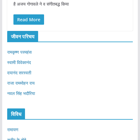
है अजय गोगावले ने व संगीतबद्ध किया
Read More
जीवन परिचय
रामकृष्ण परमहंस
स्वामी विवेकानंद
दयानंद सरस्वती
राजा राममोहन राय
नवल सिंह भदौरिया
विविध
रामायण
कबीर के दोहे