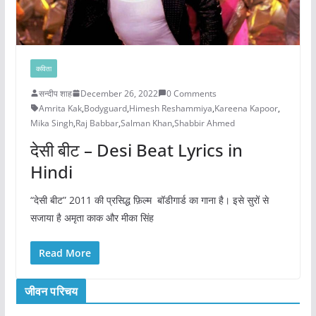
कविता
सन्दीप शाह
December 26, 2022
0 Comments
Amrita Kak
,
Bodyguard
,
Himesh Reshammiya
,
Kareena Kapoor
,
Mika Singh
,
Raj Babbar
,
Salman Khan
,
Shabbir Ahmed
देसी बीट – Desi Beat Lyrics in
Hindi
“देसी बीट” 2011 की प्रसिद्ध फ़िल्म बॉडीगार्ड का गाना है। इसे सुरों से
सजाया है अमृता काक और मीका सिंह
Read More
जीवन परिचय