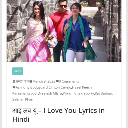
कविता
सन्दीप शाह
March 9, 2023
0 Comments
Ash King
,
Bodyguard
,
Clinton Cerejo
,
Hazel Keech
,
Kareena Kapoor
,
Neelesh Misra
,
Pritam Chakraborty
,
Raj Babbar
,
Salman Khan
आइ लव यू – I Love You Lyrics in
Hindi