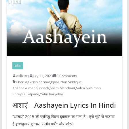
कविता
सन्दीप शाह
July 11, 2023
0 Comments
Chorus
,
Girish Karnad
,
Iqbal
,
Irfan Siddique
,
Krishnakumar Kunnath
,
Salim Merchant
,
Salim Sulaiman
,
Shreyas Talpade
,
Yatin Karyekar
आशाएं – Aashayein Lyrics In Hindi
“आशाएं” 2015 की प्रसिद्ध फ़िल्म इकबाल का गाना है। इसे सुरों से सजाया
है कृष्णकुमार कुन्नथ, सलीम मर्चेंट और कोरस