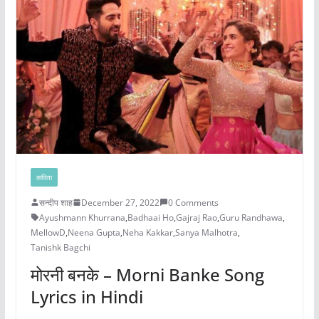
कविता
सन्दीप शाह
December 27, 2022
0 Comments
Ayushmann Khurrana
,
Badhaai Ho
,
Gajraj Rao
,
Guru Randhawa
,
MellowD
,
Neena Gupta
,
Neha Kakkar
,
Sanya Malhotra
,
Tanishk Bagchi
मोरनी बनके – Morni Banke Song
Lyrics in Hindi