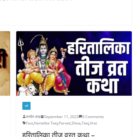
धर्म
सन्दीप शाह
September 11, 2023
0 Comments
Fast
,
Hartalika Teej
,
Parvati
,
Shiva
,
Teej
,
Vrat
हरितालिका तीज व्रत कथा –