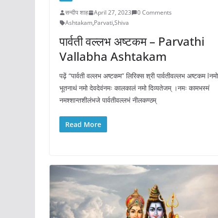
सन्दीप शाह
April 27, 2023
0 Comments
Ashtakam
,
Parvati
,
Shiva
पार्वती वल्लभ अष्टकम – Parvathi
Vallabha Ashtakam
पढ़ें “पार्वती वल्लभ अष्टकम” लिरिक्स श्री पार्वतीवल्लभ अष्टकम lनमो
भूतनाथं नमो देवदेवंनमः कालकालं नमो दिव्यतेजम् ।नमः कामभस्मं
नमश्शान्तशीलंभजे पार्वतीवल्लभं नीलकण्ठम्
Read More