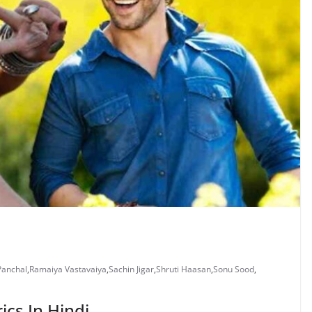
Panchal
,
Ramaiya Vastavaiya
,
Sachin Jigar
,
Shruti Haasan
,
Sonu Sood
,
rics In Hindi