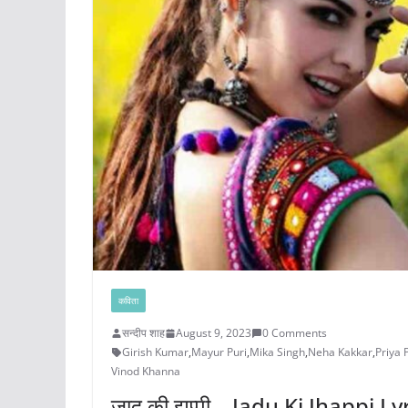
कविता
सन्दीप शाह
August 9, 2023
0 Comments
Girish Kumar
,
Mayur Puri
,
Mika Singh
,
Neha Kakkar
,
Priya 
Vinod Khanna
जादू की झप्पी – Jadu Ki Jhappi Ly