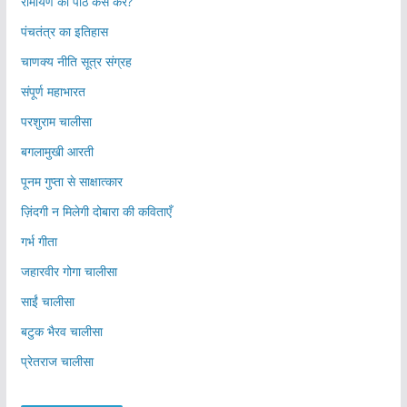
रामायण का पाठ कैसे करें?
पंचतंत्र का इतिहास
चाणक्य नीति सूत्र संग्रह
संपूर्ण महाभारत
परशुराम चालीसा
बगलामुखी आरती
पूनम गुप्ता से साक्षात्कार
ज़िंदगी न मिलेगी दोबारा की कविताएँ
गर्भ गीता
जहारवीर गोगा चालीसा
साईं चालीसा
बटुक भैरव चालीसा
प्रेतराज चालीसा