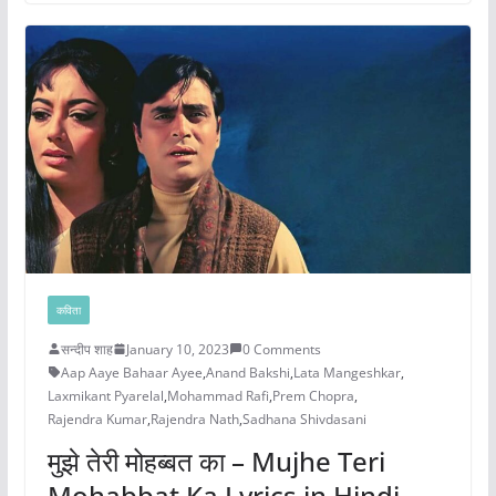
कविता
सन्दीप शाह
January 10, 2023
0 Comments
Aap Aaye Bahaar Ayee
,
Anand Bakshi
,
Lata Mangeshkar
,
Laxmikant Pyarelal
,
Mohammad Rafi
,
Prem Chopra
,
Rajendra Kumar
,
Rajendra Nath
,
Sadhana Shivdasani
मुझे तेरी मोहब्बत का – Mujhe Teri
Mohabbat Ka Lyrics in Hindi