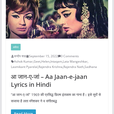
कविता
सन्दीप शाह
September 15, 2022
0 Comments
Ashok Kumar
,
Geet
,
Helen
,
Intaqam
,
Lata Mangeshkar
,
Laxmikant Pyarelal
,
Rajendra Krishna
,
Rajendra Nath
,
Sadhana
आ जान-ए-जां – Aa Jaan-e-jaan
Lyrics in Hindi
“आ जान-ए-जां” 1969 की प्रसिद्ध फ़िल्म इंतकाम का गाना है। इसे सुरों से
सजाया है लता मंगेशकर ने व संगीतबद्ध
Read More