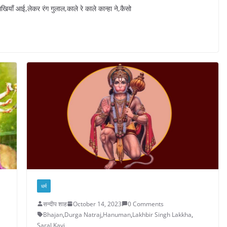
याँ आई,लेकर रंग गुलाल,काले रे काले कान्हा ने,कैसो
धर्म
सन्दीप शाह
October 14, 2023
0 Comments
Bhajan
,
Durga Natraj
,
Hanuman
,
Lakhbir Singh Lakkha
,
Saral Kavi