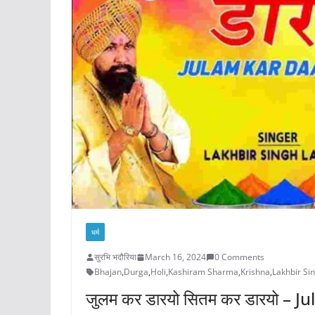
धर्म
सुरभि भदौरिया
March 16, 2024
0 Comments
Bhajan
,
Durga
,
Holi
,
Kashiram Sharma
,
Krishna
,
Lakhbir Si
जुलम कर डारयो सितम कर डारयो – J