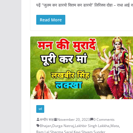
पढ़ें “जुलम कर डारयो सितम कर डारयो” लिरिक्स दोहा – राधा आई सखि
Read More
धर्म
सन्दीप शाह
November 20, 2023
0 Comments
Bhajan
,
Durga Natraj
,
Lakhbir Singh Lakkha
,
Mata
,
Ram Lal Sharma
,
Saral Kavi
,
Shyam Sunder