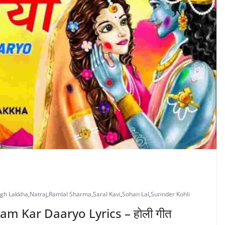
ngh Lakkha
,
Natraj
,
Ramlal Sharma
,
Saral Kavi
,
Sohan Lal
,
Surinder Kohli
ulam Kar Daaryo Lyrics – होली गीत