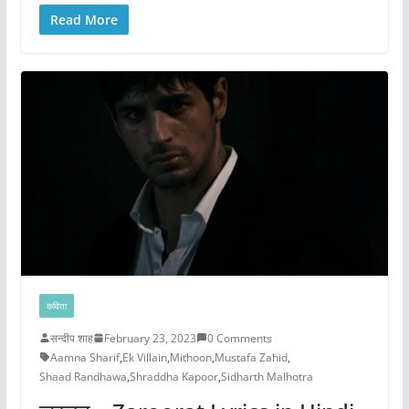
Read More
कविता
सन्दीप शाह
February 23, 2023
0 Comments
Aamna Sharif
,
Ek Villain
,
Mithoon
,
Mustafa Zahid
,
Shaad Randhawa
,
Shraddha Kapoor
,
Sidharth Malhotra