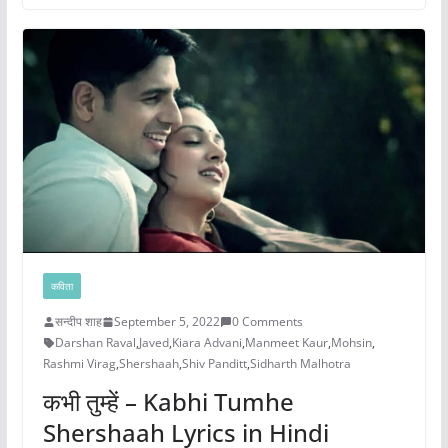
कविता
सन्दीप शाह
September 5, 2022
0 Comments
Darshan Raval
,
Javed
,
Kiara Advani
,
Manmeet Kaur
,
Mohsin
,
Rashmi Virag
,
Shershaah
,
Shiv Panditt
,
Sidharth Malhotra
कभी तुम्हें – Kabhi Tumhe
Shershaah Lyrics in Hindi