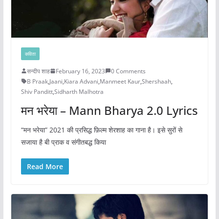
कविता
सन्दीप शाह
February 16, 2023
0 Comments
B Praak
,
Jaani
,
Kiara Advani
,
Manmeet Kaur
,
Shershaah
,
Shiv Panditt
,
Sidharth Malhotra
मन भरेया – Mann Bharya 2.0 Lyrics
“मन भरेया” 2021 की प्रसिद्ध फ़िल्म शेरशाह का गाना है। इसे सुरों से
सजाया है बी प्राक व संगीतबद्ध किया
Read More