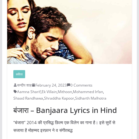
कविता
सन्दीप शाह
February 24, 2023
0 Comments
Aamna Sharif
,
Ek Villain
,
Mithoon
,
Mohammed Irfan
,
Shaad Randhawa
,
Shraddha Kapoor
,
Sidharth Malhotra
बंजारा – Banjaara Lyrics in Hind
“बंजारा” 2014 की प्रसिद्ध फ़िल्म एक विलेन का गाना है। इसे सुरों से
सजाया है मोहम्मद इरफ़ान ने व संगीतबद्ध