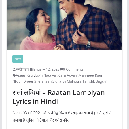
कविता
सन्दीप शाह
January 12, 2023
0 Comments
Asees Kaur
,
Jubin Nautiyal
,
Kiara Advani
,
Manmeet Kaur
,
Nikitin Dheer
,
Shershaah
,
Sidharth Malhotra
,
Tanishk Bagchi
रातां लम्बियां – Raatan Lambiyan
Lyrics in Hindi
“रातां लम्बियां” 2021 की प्रसिद्ध फ़िल्म शेरशाह का गाना है। इसे सुरों से
सजाया है ज़ुबिन नौटियाल और एसेस कौर