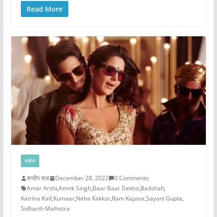
Read More
कविता
सन्दीप शाह
December 28, 2022
0 Comments
Amar Arshi
,
Amrik Singh
,
Baar Baar Dekho
,
Badshah
,
Katrina Kaif
,
Kumaar
,
Neha Kakkar
,
Ram Kapoor
,
Sayani Gupta
,
Sidharth Malhotra