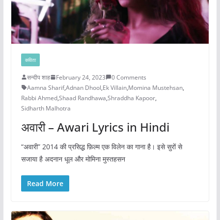
कविता
सन्दीप शाह
February 24, 2023
0 Comments
Aamna Sharif
,
Adnan Dhool
,
Ek Villain
,
Momina Mustehsan
,
Rabbi Ahmed
,
Shaad Randhawa
,
Shraddha Kapoor
,
Sidharth Malhotra
अवारी – Awari Lyrics in Hindi
“अवारी” 2014 की प्रसिद्ध फ़िल्म एक विलेन का गाना है। इसे सुरों से
सजाया है अदनान धूल और मोमिना मुस्तहसन
Read More