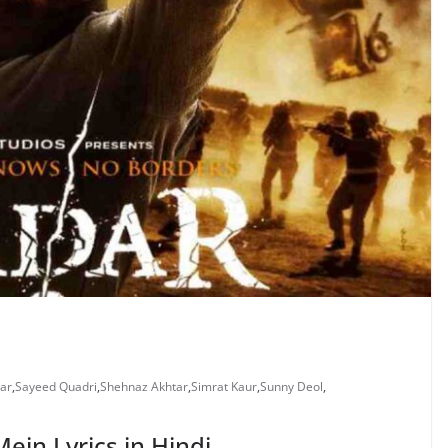
tar
,
Sayeed Quadri
,
Shehnaz Akhtar
,
Simrat Kaur
,
Sunny Deol
,
q Mein Lyrics in Hindi