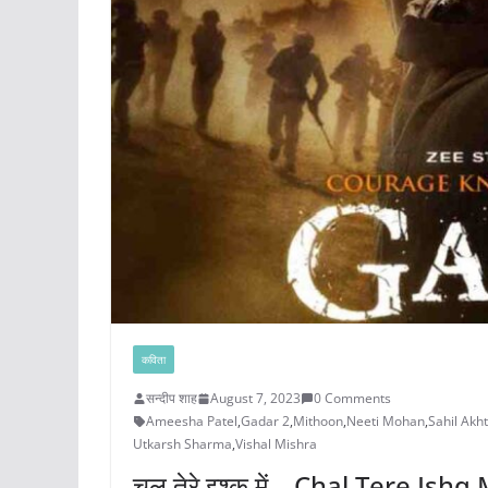
कविता
सन्दीप शाह
August 7, 2023
0 Comments
Ameesha Patel
,
Gadar 2
,
Mithoon
,
Neeti Mohan
,
Sahil Akh
Utkarsh Sharma
,
Vishal Mishra
चल तेरे इश्क़ में – Chal Tere Ish