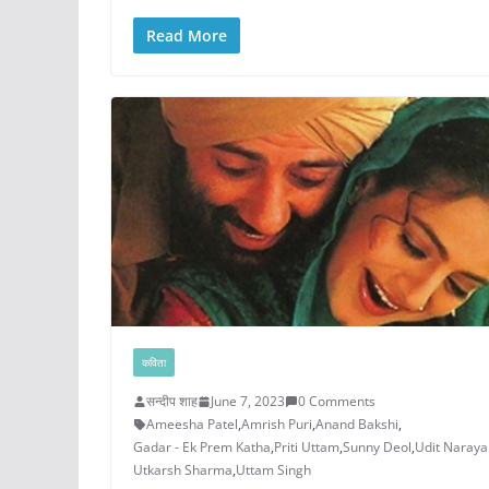
Read More
कविता
सन्दीप शाह
June 7, 2023
0 Comments
Ameesha Patel
,
Amrish Puri
,
Anand Bakshi
,
Gadar - Ek Prem Katha
,
Priti Uttam
,
Sunny Deol
,
Udit Naraya
Utkarsh Sharma
,
Uttam Singh