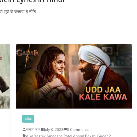
े सुरों से सजाया है नीति
कविता
सन्दीप शाह
July 3, 2023
0 Comments
Alka Yagnik
,
Ameesha Patel
,
Anand Bakshi
,
Gadar 2
,