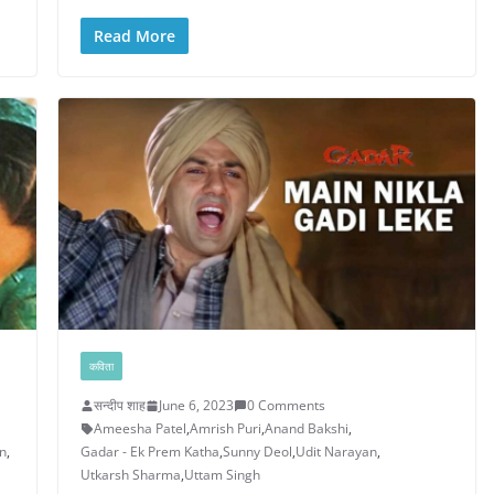
Read More
कविता
सन्दीप शाह
June 6, 2023
0 Comments
Ameesha Patel
,
Amrish Puri
,
Anand Bakshi
,
n
,
Gadar - Ek Prem Katha
,
Sunny Deol
,
Udit Narayan
,
Utkarsh Sharma
,
Uttam Singh