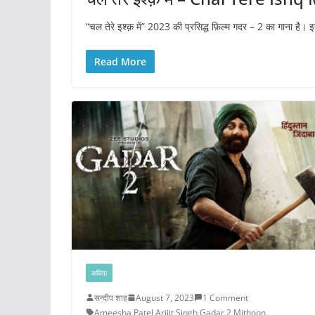
“चल तेरे इश्क़ में” 2023 की प्रसिद्ध फ़िल्म गदर – 2 का गाना है। इस
Read More
कविता
सन्दीप शाह
August 7, 2023
1 Comment
Ameesha Patel
,
Arijit Singh
,
Gadar 2
,
Mithoon
,