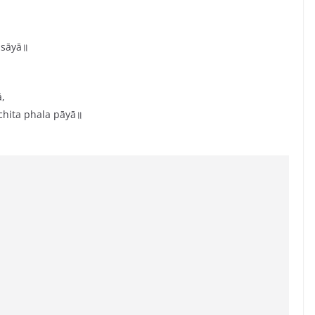
asāyā॥
,
hita phala pāyā॥