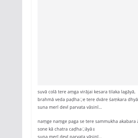
suvā colā tere aṃga virājai kesara tilaka lagāyā,
brahmā veda paḍha़e tere dvāre śaṃkara dhyā
suna merī devī parvata vāsinī…
naṃge naṃge paga se tere sammukha akabara 
sone kā chatra caḍha़āyā॥
suna merī devī parvata vāsinī…