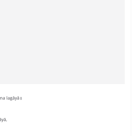
na lagāyā॥
āyā,