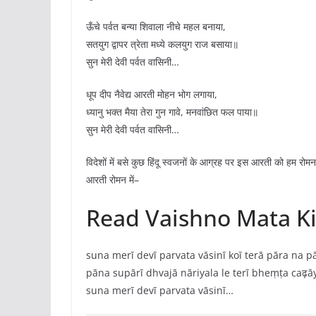
ऊँचे पर्वत बन्या शिवाला नीचे महल बनाया,
सतयुग द्वापर त्रेता मध्ये कलयुग राज बसाया॥
सुन मेरी देवी पर्वत वासिनी…
धूप दीप नैवेद्य आरती मोहन भोग लगाया,
ध्यानु भक्त मैया तेरा गुन गावे, मनवांछित फल पाया॥
सुन मेरी देवी पर्वत वासिनी…
विदेशों में बसे कुछ हिंदू स्वजनों के आग्रह पर इस आरती को हम रोमन मे
आरती रोमन में–
Read Vaishno Mata Ki
suna merī devī parvata vāsinī koī terā pāra na p
pāna supārī dhvajā nāriyala le terī bheṃṭa caढ़ā
suna merī devī parvata vāsinī…