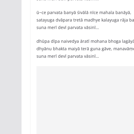
ū~ce parvata banyā śivālā nīce mahala banāyā,
satayuga dvāpara tretā madhye kalayuga rāja b
suna merī devī parvata vāsinī…
dhūpa dīpa naivedya āratī mohana bhoga lagāyā
dhyānu bhakta maiyā terā guna gāve, manavāṃc
suna merī devī parvata vāsinī…