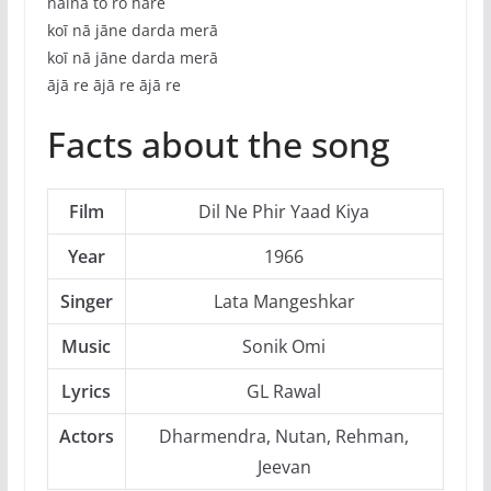
nainā to ro hare
koī nā jāne darda merā
koī nā jāne darda merā
ājā re ājā re ājā re
Facts about the song
Film
Dil Ne Phir Yaad Kiya
Year
1966
Singer
Lata Mangeshkar
Music
Sonik Omi
Lyrics
GL Rawal
Actors
Dharmendra, Nutan, Rehman,
Jeevan