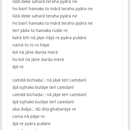
lūṭā deke saharā teraha pyāra ne
ho bairī hamako to mārā teraha pyāra ne
lūṭā deke saharā teraha pyāra ne
ho bairī hamako to mārā teraha pyāra ne
terī yāda to hamako rulāe re
kahā bhī nā jāye rīājā re pyāra pukāre
nainā to ro ro hāye
koī nā jāne darda merā
ho koī nā jāne darda merā
ājā re
caṃdā bichaḍa़ nā jāye terī caṃdanī
ājā tujhako bulāye terī caṃdanī
caṃdā bichaḍa़ nā jāye terī caṃdanī
ājā tujhako bulāye terī caṃdanī
aba āvāja़ dū dila ghabarāye re
caina nā pāye re
ājā re pyāra pukāre