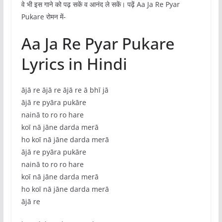
वे भी इस गाने को पढ़ सकें व आनंद ले सकें। पढ़ें Aa Ja Re Pyar
Pukare रोमन में-
Aa Ja Re Pyar Pukare
Lyrics in Hindi
ājā re ājā re ājā re ā bhī jā
ājā re pyāra pukāre
nainā to ro ro hare
koī nā jāne darda merā
ho koī nā jāne darda merā
ājā re pyāra pukāre
nainā to ro ro hare
koī nā jāne darda merā
ho koī nā jāne darda merā
ājā re