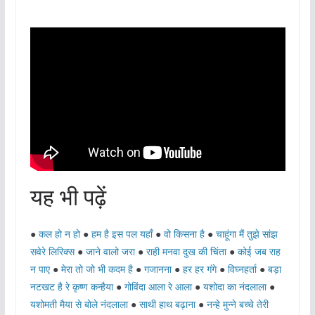
यह भी पढ़ें
●
कल हो न हो
●
हम है इस पल यहाँ
●
वो किसना है
●
चाहूंगा मैं तुझे सांझ
सवेरे लिरिक्स
●
जाने वालो जरा
●
राही मनवा दुख की चिंता
●
कोई जब राह
न पाए
●
मेरा तो जो भी कदम है
●
गजानना
●
हर हर गंगे
●
विघ्नहर्ता
●
बड़ा
नटखट है रे कृष्ण कन्हैया
●
गोविंदा आला रे आला
●
यशोदा का नंदलाला
●
यशोमती मैया से बोले नंदलाला
●
साथी हाथ बढ़ाना
●
नन्हे मुन्ने बच्चे तेरी