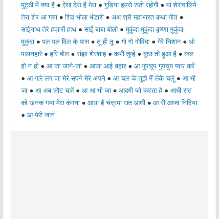
मुट्ठी में क्या है
●
ऐसा देस है मेरा
●
गुड़िया हमसे रूठी रहोगी
●
मां शेरावालिये
तेरा शेर आ गया
●
शिव भोला भंडारी
●
अथ श्री महाभारत कथा गीत
●
साईनाथ तेरे हज़ारों हाथ
●
साईं बाबा बोलो
●
मुकुंदा मुकुंदा कृष्णा मुकुंदा
मुकुंदा
●
पल पल दिल के पास
●
तू ही तू
●
गो गो गोविंदा
●
मेरे निशान
●
ओ
पालनहारे
●
हरि बोल
●
रांझा शेरशाह
●
कभी तुम्हें
●
कुछ तो हुआ है
●
कल
हो न हो
●
आ जा जाने-जां
●
आजा आई बहार
●
आ गुपचुप गुपचुप प्यार करें
●
आ गले लग जा मेरे सपने मेरे अपने
●
आ चल के तुझे मैं लेके चलूं
●
आ भी
जा
●
आ अब लौट चलें
●
आ आ भी जा
●
आदमी जो कहता है
●
आधी रात
को खनक गया मेरा कंगना
●
आधा है चंद्रमा रात आधी
●
आ री आजा निंदिया
●
आ मेरी जान