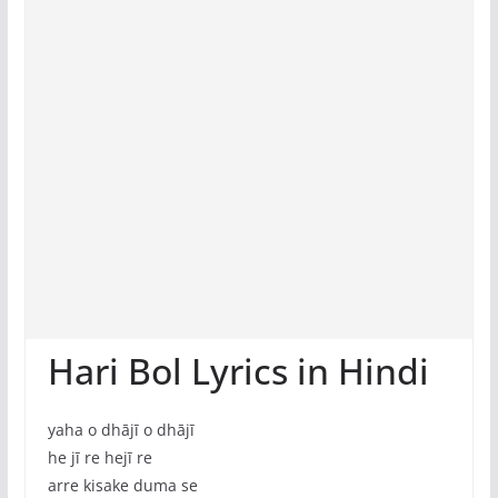
Hari Bol Lyrics in Hindi
yaha o dhājī o dhājī
he jī re hejī re
arre kisake duma se