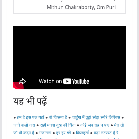
Mithun Chakraborty, Om Puri
यह भी पढ़ें
●
हम है इस पल यहाँ
●
वो किसना है
●
चाहूंगा मैं तुझे सांझ सवेरे लिरिक्स
●
जाने वालो जरा
●
राही मनवा दुख की चिंता
●
कोई जब राह न पाए
●
मेरा तो
जो भी कदम है
●
गजानना
●
हर हर गंगे
●
विघ्नहर्ता
●
बड़ा नटखट है रे