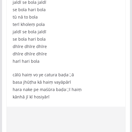
jaldī se bola jaldī
se bola hari bola
tū nā to bola
terī kholeṃ pola
jaldī se bola jaldī
se bola hari bola
dhīre dhīre dhīre
dhīre dhīre dhīre
harī hari bola
cālū haiṃ vo ye catura baḍa़ā
basa jhūṭha kā haiṃ vayāpārī
hara nake pe maśūra baḍa़ī haiṃ
kānhā jī kī hosiyārī