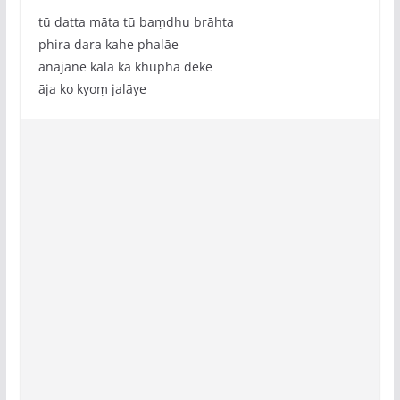
tū datta māta tū baṃdhu brāhta
phira dara kahe phalāe
anajāne kala kā khūpha deke
āja ko kyoṃ jalāye