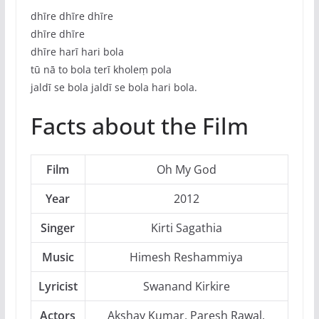
dhīre dhīre dhīre
dhīre dhīre
dhīre harī hari bola
tū nā to bola terī kholeṃ pola
jaldī se bola jaldī se bola hari bola.
Facts about the Film
Film
Oh My God
Year
2012
Singer
Kirti Sagathia
Music
Himesh Reshammiya
Lyricist
Swanand Kirkire
Actors
Akshay Kumar, Paresh Rawal,