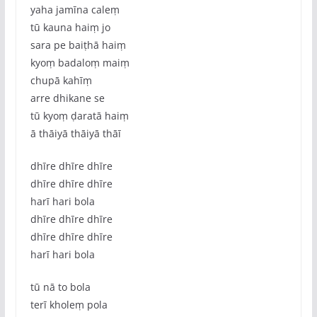
yaha jamīna caleṃ
tū kauna haiṃ jo
sara pe baiṭhā haiṃ
kyoṃ badaloṃ maiṃ
chupā kahīṃ
arre dhikane se
tū kyoṃ ḍaratā haiṃ
ā thāiyā thāiyā thāī
dhīre dhīre dhīre
dhīre dhīre dhīre
harī hari bola
dhīre dhīre dhīre
dhīre dhīre dhīre
harī hari bola
tū nā to bola
terī kholeṃ pola