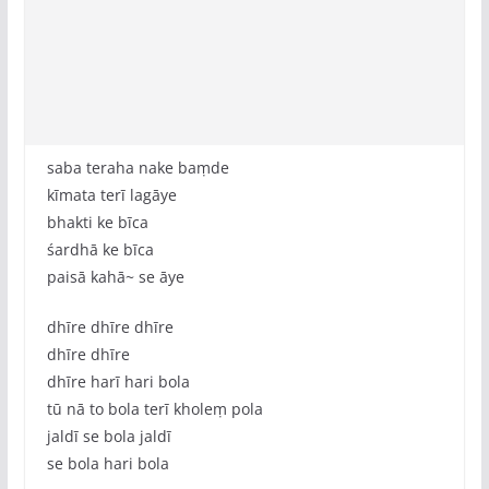
saba teraha nake baṃde
kīmata terī lagāye
bhakti ke bīca
śardhā ke bīca
paisā kahā~ se āye
dhīre dhīre dhīre
dhīre dhīre
dhīre harī hari bola
tū nā to bola terī kholeṃ pola
jaldī se bola jaldī
se bola hari bola