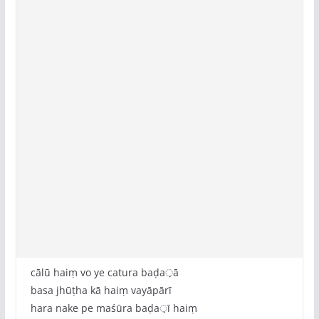
cālū haiṃ vo ye catura baḍa़ā
basa jhūṭha kā haiṃ vayāpārī
hara nake pe maśūra baḍa़ī haiṃ