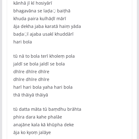
kānhā jī kī hosiyārī
bhagavāna se laḍa़ baiṭhā
khuda paira kulhāḍī mārī
āja dekha jaba karatā haiṃ yāda
baḍa़ī ajaba usakī khuddārī
hari bola
tū nā to bola terī kholeṃ pola
jaldī se bola jaldī se bola
dhīre dhīre dhīre
dhīre dhīre dhīre
harī hari bola yaha hari bola
thā thāiyā thāiyā
tū datta māta tū baṃdhu brāhta
phira dara kahe phalāe
anajāne kala kā khūpha deke
āja ko kyoṃ jalāye