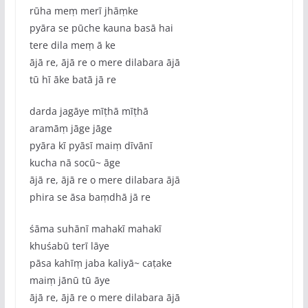
rūha meṃ merī jhāṃke
pyāra se pūche kauna basā hai
tere dila meṃ ā ke
ājā re, ājā re o mere dilabara ājā
tū hī āke batā jā re
darda jagāye mīṭhā mīṭhā
aramāṃ jāge jāge
pyāra kī pyāsī maiṃ dīvānī
kucha nā socū~ āge
ājā re, ājā re o mere dilabara ājā
phira se āsa baṃdhā jā re
śāma suhānī mahakī mahakī
khuśabū terī lāye
pāsa kahīṃ jaba kaliyā~ caṭake
maiṃ jānū tū āye
ājā re, ājā re o mere dilabara ājā