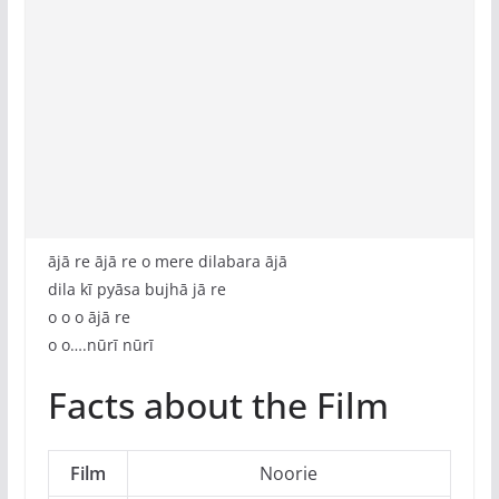
ājā re ājā re o mere dilabara ājā
dila kī pyāsa bujhā jā re
o o o ājā re
o o….nūrī nūrī
Facts about the Film
Film
Noorie