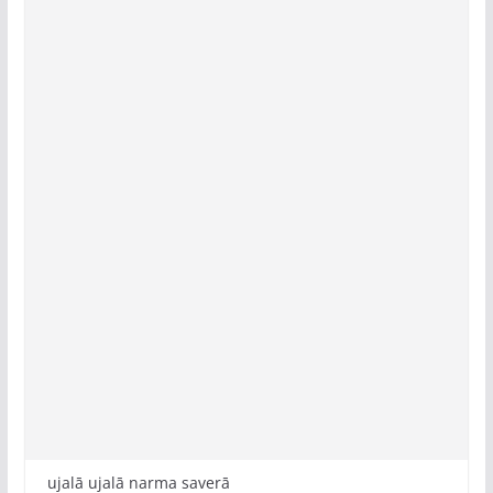
ujalā ujalā narma saverā