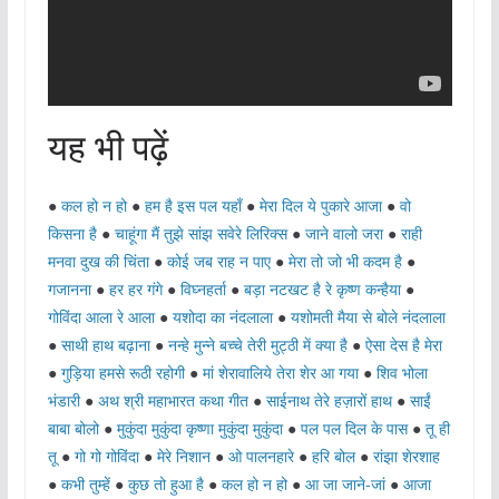
यह भी पढ़ें
●
कल हो न हो
●
हम है इस पल यहाँ
●
मेरा दिल ये पुकारे आजा
●
वो
किसना है
●
चाहूंगा मैं तुझे सांझ सवेरे लिरिक्स
●
जाने वालो जरा
●
राही
मनवा दुख की चिंता
●
कोई जब राह न पाए
●
मेरा तो जो भी कदम है
●
गजानना
●
हर हर गंगे
●
विघ्नहर्ता
●
बड़ा नटखट है रे कृष्ण कन्हैया
●
गोविंदा आला रे आला
●
यशोदा का नंदलाला
●
यशोमती मैया से बोले नंदलाला
●
साथी हाथ बढ़ाना
●
नन्हे मुन्ने बच्चे तेरी मुट्ठी में क्या है
●
ऐसा देस है मेरा
●
गुड़िया हमसे रूठी रहोगी
●
मां शेरावालिये तेरा शेर आ गया
●
शिव भोला
भंडारी
●
अथ श्री महाभारत कथा गीत
●
साईनाथ तेरे हज़ारों हाथ
●
साईं
बाबा बोलो
●
मुकुंदा मुकुंदा कृष्णा मुकुंदा मुकुंदा
●
पल पल दिल के पास
●
तू ही
तू
●
गो गो गोविंदा
●
मेरे निशान
●
ओ पालनहारे
●
हरि बोल
●
रांझा शेरशाह
●
कभी तुम्हें
●
कुछ तो हुआ है
●
कल हो न हो
●
आ जा जाने-जां
●
आजा