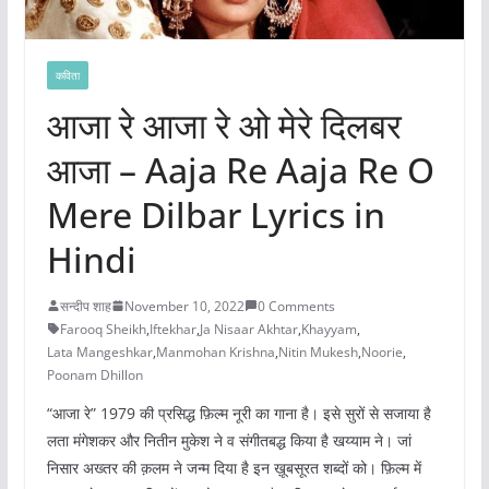
कविता
आजा रे आजा रे ओ मेरे दिलबर
आजा – Aaja Re Aaja Re O
Mere Dilbar Lyrics in
Hindi
सन्दीप शाह
November 10, 2022
0 Comments
Farooq Sheikh
,
Iftekhar
,
Ja Nisaar Akhtar
,
Khayyam
,
Lata Mangeshkar
,
Manmohan Krishna
,
Nitin Mukesh
,
Noorie
,
Poonam Dhillon
“आजा रे” 1979 की प्रसिद्ध फ़िल्म नूरी का गाना है। इसे सुरों से सजाया है
लता मंगेशकर और नितीन मुकेश ने व संगीतबद्ध किया है खय्याम ने। जां
निसार अख्तर की क़लम ने जन्म दिया है इन ख़ूबसूरत शब्दों को। फ़िल्म में