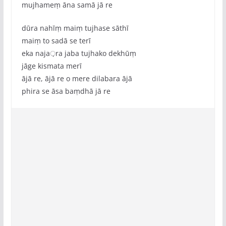
mujhameṃ āna samā jā re
dūra nahīṃ maiṃ tujhase sāthī
maiṃ to sadā se terī
eka naja़ra jaba tujhako dekhūṃ
jāge kismata merī
ājā re, ājā re o mere dilabara ājā
phira se āsa baṃdhā jā re